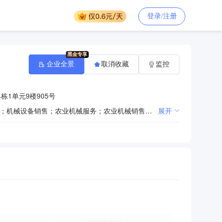
登录/注册
企业全景
取消收藏
监控
栋1单元9楼905号
一般项目：技术服务、技术开发、技术咨询、技术交流、技术转让、技术推广；农业科学研究和试验发展；机械设备销售；农业机械服务；农业机械销售；农业机械租赁；机械设备租赁；智能农业管理；普通机械设备安装服务；农、林、牧、副、渔业专业机械的销售；工业工程设计服务；农林牧副渔业专业机械的安装、维修；环保咨询服务；环境保护监测；土壤污染治理与修复服务；土壤环境污染防治服务；新材料技术研发；资源再生利用技术研发；在线能源监测技术研发；仪器仪表销售；专用化学产品销售（不含危险化学品）；化工产品销售（不含许可类化工产品）；农副产品销售；水产品零售；软件销售；畜牧机械销售；图文设计制作；专业设计服务；平面设计；工业设计服务；工程管理服务；第一类医疗器械销售；第二类医疗器械销售。（除依法须经批准的项目外，凭营业执照依法自主开展经营活动）许可项目：食品销售；建设工程设计。（依法须经批准的项目，经相关部门批准后方可开展经营活动，具体经营项目以相关部门批准文件或许可证件为准）
展开