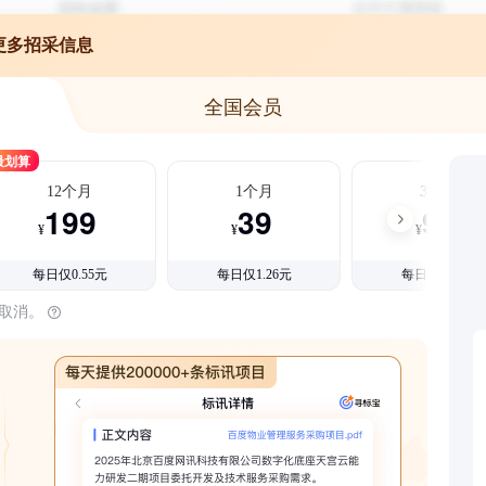
更多招采信息
全国会员
最划算
12个月
1个月
3个月
199
39
99
¥
¥
¥
每日仅0.55元
每日仅1.26元
每日仅1.08元
时取消。