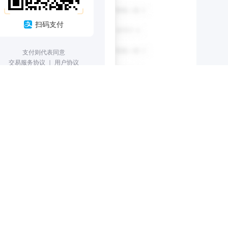
扫码支付
支付则代表同意
交易服务协议
｜
用户协议
发票获取
省份地区
省内江市东兴区畜禽粪污资源化利用整县推进