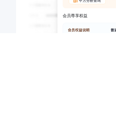
甲方分析查询
会员尊享权益
NEW
HOT
5折起
招投标
1
暂时没有搜索结果…
四川省内江市东兴区畜禽粪污资源化利用整县
项目(分布式畜禽粪污资源化利用中心)设备采
中标｜候选人公示
四川省｜遂宁市