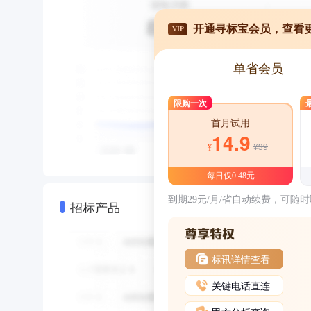
开通寻标宝会员，查看
VIP
单省会员
限购一次
首月试用
14.9
¥39
¥
每日仅0.48元
到期29元/月/省自动续费，可随
招标产品
标讯详情查看
关键电话直连