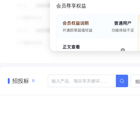
会员尊享权益
招投标
招
0