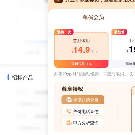
单省会员
限购一次
最划算
1
首月试用
1
14.9
¥39
¥
¥
每日仅0.48元
每日仅
到期29元/月/省自动续费，可随时取消。
招标产品
标讯详情查看
关键电话直连
甲方分析查询