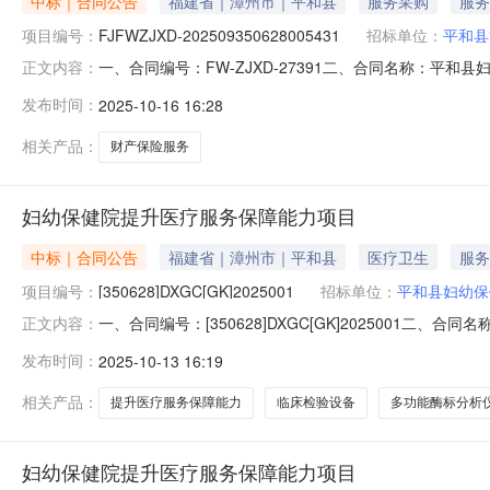
中标｜合同公告
福建省｜漳州市｜平和县
服务采购
服务
项目编号：
FJFWZJXD-202509350628005431
招标单位：
平和县
一、合同编号：FW-ZJXD-27391二、合同名称：平和县
正文内容：
保健院财产保险服务直接选定五、合同主体采购人（甲方）：
发布时间：
2025-10-16 16:28
方）：中国平安财产保险股份有限公司漳州中心支公司地址：
相关产品：
财产保险服务
妇幼保健院提升医疗服务保障能力项目
中标｜合同公告
福建省｜漳州市｜平和县
医疗卫生
服务
项目编号：
[350628]DXGC[GK]2025001
招标单位：
平和县妇幼保
一、合同编号：[350628]DXGC[GK]2025001二、
正文内容：
疗服务保障能力项目五、合同主体采购人（甲方）：平和县妇
发布时间：
2025-10-13 16:19
漳州市芗城区漳华路1688号五洲国际商贸城A4幢1号、2号、
相关产品：
提升医疗服务保障能力
临床检验设备
多功能酶标分析
妇幼保健院提升医疗服务保障能力项目