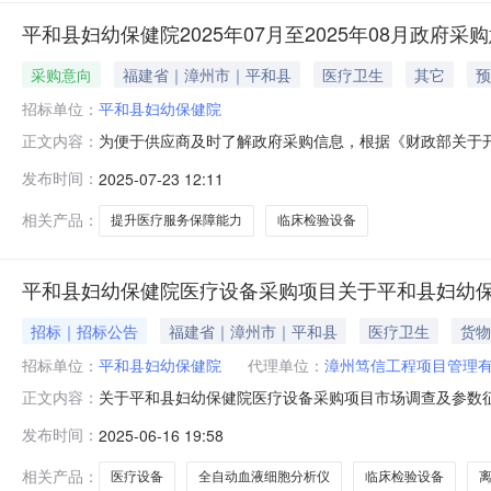
平和县妇幼保健院2025年07月至2025年08月政府采
采购意向
福建省｜漳州市｜平和县
医疗卫生
其它
预
招标单位：
平和县妇幼保健院
为便于供应商及时了解政府采购信息，根据《财政部关于开展
正文内容：
向公开如下：序号采购项目名称采购需求概况预算金额(万
发布时间：
2025-07-23 12:11
一步强化卫生体系服务功能，提升妇幼保健公共卫生服务能力
次公开的采购意向是
相关产品：
提升医疗服务保障能力
临床检验设备
平和县妇幼保健院医疗设备采购项目关于平和县妇幼
招标｜招标公告
福建省｜漳州市｜平和县
医疗卫生
货物
招标单位：
平和县妇幼保健院
代理单位：
漳州笃信工程项目管理
关于平和县妇幼保健院医疗设备采购项目市场调查及参数
正文内容：
管理办法》等有关规定，现对关于平和县妇幼保健院医疗
发布时间：
2025-06-16 19:58
全、性能稳定、操作简便安全，具有良好的升级能力，希
流程组织采购采购，中标产品不限于此次参与市场调
相关产品：
医疗设备
全自动血液细胞分析仪
临床检验设备