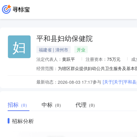
平和县妇幼保健院
妇
福建省 | 漳州市
开业
法定代表人：
黄跃平
注册资本：
75万元
成
经营范围：
为辖区群众提供妇幼公共卫生服务及基本
最新动态：
参与
[关于[关于[平和
2026-08-03 17:17
招标
中标
代理
（0）
（0）
（0）
招标分析