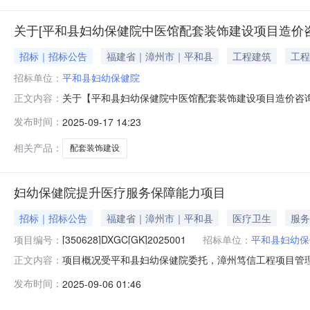
关于[平和县妇幼保健院中医馆配套装饰建设项目造价咨
招标｜招标公告
福建省｜漳州市｜平和县
工程建筑
工程
招标单位：
平和县妇幼保健院
关于【平和县妇幼保健院中医馆配套装饰建设项目造价咨询预算单位随
正文内容：
平和县妇幼保健院公开选取工程造价咨询中介服务机构，
发布时间：
2025-09-17 14:23
咨询预算单位随机抽取项目预估造价（万元）：30服务
标时间有
相关产品：
配套装饰建设
妇幼保健院提升医疗服务保障能力项目
招标｜招标公告
福建省｜漳州市｜平和县
医疗卫生
服务
项目编号：
[350628]DXGC[GK]2025001
招标单位：
平和县妇幼保
项目概况受平和县妇幼保健院委托，漳州笃信工程项目管理有限
正文内容：
商前来参加。妇幼保健院提升医疗服务保障能力项目的潜在投标人应
发布时间：
2025-09-06 01:46
件，并于2025年09月26日09时30分00秒（北京时间）前递