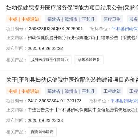
妇幼保健院提升医疗服务保障能力项目结果公告(采购包
中标｜中标通知
福建省｜漳州市｜平和县
医疗卫生
服务
项目编号：
[350628]DXGC[GK]2025001
招标单位：
平和县妇幼保
妇幼保健院提升医疗服务保障能力项目结果公告（采购包1）一、
正文内容：
包1:供应商名称供应商地址中标（成交）金额评审总得分漳州市
发布时间：
2025-09-26 23:22
州市喆康商贸有限公司）品目号品目编号及品目名称采购标
相关产品：
提升医疗服务保障能力
临床检验设备
关于[平和县妇幼保健院中医馆配套装饰建设项目造价咨
中标｜中标通知
福建省｜漳州市｜平和县
工程建筑
工程
项目编号：
2412-35062804-01-723173
招标单位：
平和县妇幼保
中选公告关于【平和县妇幼保健院中医馆配套装饰建设项目造
正文内容：
造价咨询中介机构，现将中选结果相关事项确认如下：工程项目
发布时间：
2025-09-23 23:38
723173联系人名称：黄跃平选中中介日期：2025-09-
相关产品：
配套装饰建设