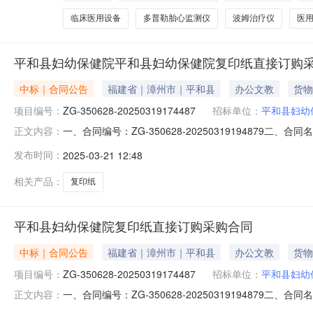
临床医用设备
多普勒胎心监测仪
波姆治疗仪
医
平和县妇幼保健院平和县妇幼保健院复印纸直接订购
中标｜合同公告
福建省｜漳州市｜平和县
办公文教
货物
项目编号：
ZG-350628-20250319174487
招标单位：
平和县妇幼
一、合同编号：ZG-350628-20250319194879二
正文内容：
保健院采购订单五、合同主体采购人(甲方)：平和县妇幼保健
发布时间：
2025-03-21 12:48
祥平贸易有限公司地址：漳州市芗城区建业路1号明欣福园1幢
相关产品：
复印纸
平和县妇幼保健院复印纸直接订购采购合同
中标｜合同公告
福建省｜漳州市｜平和县
办公文教
货物
项目编号：
ZG-350628-20250319174487
招标单位：
平和县妇幼
一、合同编号：ZG-350628-20250319194879二
正文内容：
保健院采购订单五、合同主体采购人（甲方）：平和县妇幼保