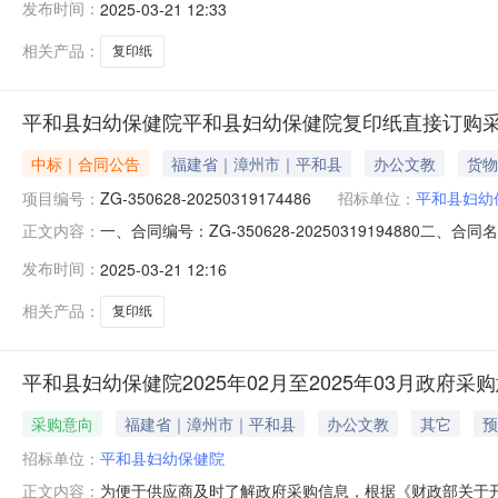
发布时间：
2025-03-21 12:33
漳州市祥平贸易有限公司地址：漳州市芗城区建业路1号明欣福
相关产品：
复印纸
平和县妇幼保健院平和县妇幼保健院复印纸直接订购
中标｜合同公告
福建省｜漳州市｜平和县
办公文教
货物
项目编号：
ZG-350628-20250319174486
招标单位：
平和县妇幼
一、合同编号：ZG-350628-20250319194880二
正文内容：
保健院采购订单五、合同主体采购人(甲方)：平和县妇幼保健
发布时间：
2025-03-21 12:16
祥平贸易有限公司地址：漳州市芗城区建业路1号明欣福园1幢
相关产品：
复印纸
平和县妇幼保健院2025年02月至2025年03月政府采
采购意向
福建省｜漳州市｜平和县
办公文教
其它
预
招标单位：
平和县妇幼保健院
为便于供应商及时了解政府采购信息，根据《财政部关于开展
正文内容：