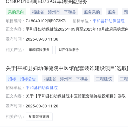
C18040102闽E073KG车辆保险服务
采购意向
福建省｜漳州市｜平和县
服务采购
服务
预
项目编号：
C18040102闽E073KG
招标单位：
平和县妇幼保健院
平和县妇幼保健院2025年09月至2025年10月政府采购意向
正文内容：
2025年09月至2025年10月政府采购意向采购单位：平和
发布时间：
2025-09-30 11:36
况：采购内容:财产保险服务采购数量:1.0000项主要功能
相关产品：
车辆保险服务
财产保险服务
关于[平和县妇幼保健院中医馆配套装饰建设项目]选取
招标｜招标公告
福建省｜漳州市｜平和县
工程建筑
工程
招标单位：
平和县妇幼保健院
关于【平和县妇幼保健院中医馆配套装饰建设项目】选取【工程造价咨
正文内容：
工程造价咨询中介服务机构，现将相关事项通告如下：采
发布时间：
2025-09-30 11:20
事项：工程造价咨询服务时限：中选人收到中选确认书后
相关产品：
配套装饰建设