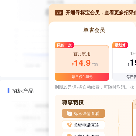
开通寻标宝会员，查看更多招采
VIP
单省会员
限购一次
最划算
1
首月试用
1
14.9
¥39
¥
¥
每日仅0.48元
每日仅
到期29元/月/省自动续费，可随时取消。
招标产品
标讯详情查看
关键电话直连