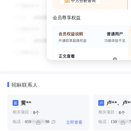
甲方分析查询
会员尊享权益
招标联系人
黄**
卢**、卢*
黄
卢
个
个
8
6
相关项目：
相关项目：
立即查看
电话：
059
98
电话：
150
7
*******
******