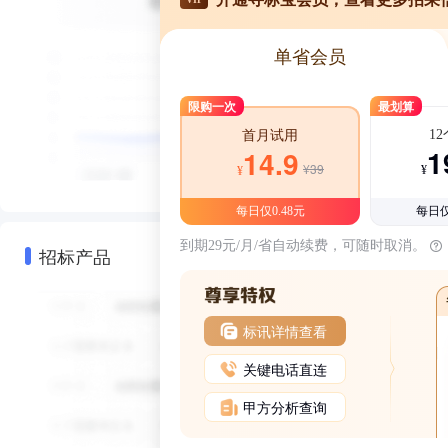
单省会员
限购一次
最划算
1
首月试用
1
14.9
¥39
¥
¥
每日仅0.48元
每日仅
到期29元/月/省自动续费，可随时取消。
招标产品
标讯详情查看
关键电话直连
甲方分析查询