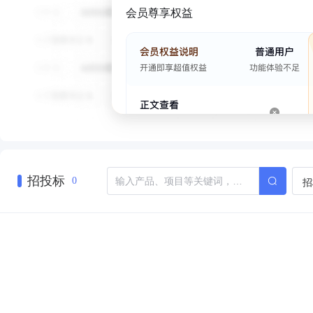
会员尊享权益
招投标
招
0