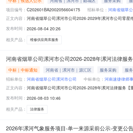
中标｜候选人公示
河南省｜漯河市｜郾城区
服务采购
服
项目编号：
C202601BA2002056604175
招标单位：
河南省烟草公
河南省烟草公司漯河市公司2026-2029年漯河市公司零
正文内容：
候选人公示智博国际工程咨询有限公司受河南省烟草公司漯
发布时间：
2026-08-04 20:26
定程序进行了开标、评标，现就本次招标的中标候选人公布如
项目2.招
相关产品：
维修供应商库服务
河南省烟草公司漯河市公司2026-2028年漯河法律服
中标｜中标通知
河南省｜漯河市｜源汇区
服务采购
服务
招标单位：
河南省烟草公司漯河市公司
中标单位：
河南速捷律师
河南省烟草公司漯河市公司2026-2028年漯河法律服务【
正文内容：
时间：2026年7月31日三、询比地点：河南省烟草公司漯
发布时间：
2026-08-03 10:46
2.二标段中标单位：河南汇恒律师事务所中标价格:42000
相关产品：
法律服务
2026年漯河气象服务项目-单一来源采前公示-变更公