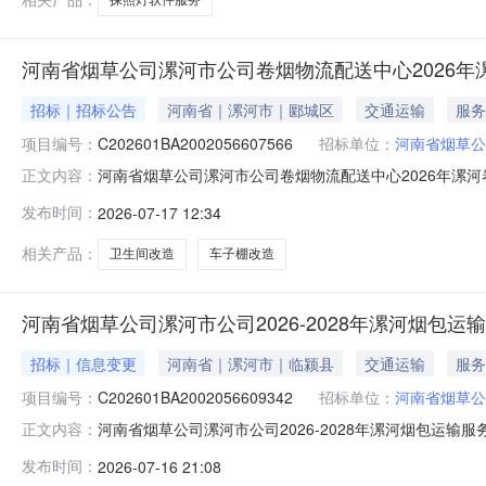
河南省烟草公司漯河市公司卷烟物流配送中心2026
招标｜招标公告
河南省｜漯河市｜郾城区
交通运输
服务
项目编号：
C202601BA2002056607566
招标单位：
河南省烟草公
河南省烟草公司漯河市公司卷烟物流配送中心2026年漯
正文内容：
河南省烟草公司漯河市公司卷烟物流配送中心2026年漯河卷烟
发布时间：
2026-07-17 12:34
案机关批准，项目资金来源为企业自筹，招标人为河南省
27.906144万
相关产品：
卫生间改造
车子棚改造
河南省烟草公司漯河市公司2026-2028年漯河烟包运
招标｜信息变更
河南省｜漯河市｜临颍县
交通运输
服务
项目编号：
C202601BA2002056609342
招标单位：
河南省烟草公
河南省烟草公司漯河市公司2026-2028年漯河烟包运输服务
正文内容：
2028年漯河烟包运输服务-变更公告(招标编号：C20260
发布时间：
2026-07-16 21:08
店、王岗、巨陵、王孟、窝城）至烟叶仓库（漯河市烟叶二