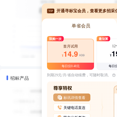
开通寻标宝会员，查看更多招采
VIP
单省会员
限购一次
最划算
1
首月试用
1
14.9
¥39
¥
¥
每日仅0.48元
每日仅
到期29元/月/省自动续费，可随时取消。
招标产品
标讯详情查看
关键电话直连