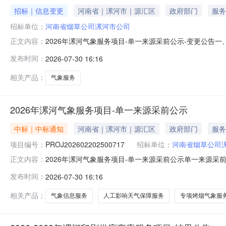
招标｜信息变更
河南省｜漯河市｜源汇区
政府部门
服务
招标单位：
河南省烟草公司漯河市公司
2026年漯河气象服务项目-单一来源采前公示-变更公告一
正文内容：
示公示期限由公示开始时间：2026年7月20日时分秒公示结
发布时间：
2026-07-30 16:16
二、其他公告内容原公示其它内容不变。三、联系方式采购人
相关产品：
气象服务
2026年漯河气象服务项目-单一来源采前公示
中标｜中标通知
河南省｜漯河市｜源汇区
政府部门
服务
项目编号：
PROJ202602202500717
招标单位：
河南省烟草公司
2026年漯河气象服务项目-单一来源采前公示单一来源采
正文内容：
PROJ202602202500717项目规模：14.06
发布时间：
2026-07-30 16:16
务、重大活动基础保障。。本采购项目划分为1个标段，本
服务和资质的
相关产品：
气象信息服务
人工影响天气保障服务
专项烤烟气象服