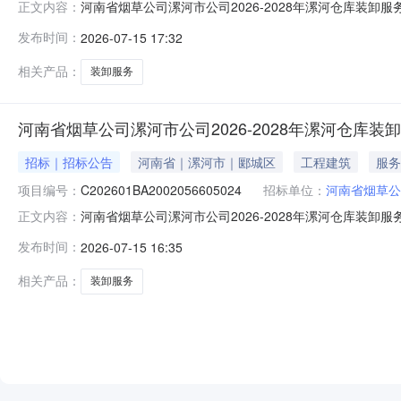
河南省烟草公司漯河市公司2026-2028年漯河仓库装
正文内容：
司规范管理办公室（电话0395-3123135）。变更为：
发布时间：
2026-07-15 17:32
变。二、其他公告内容/三、监督部门本招标项目的监督部门
司地
相关产品：
装卸服务
河南省烟草公司漯河市公司2026-2028年漯河仓库装
招标｜招标公告
河南省｜漯河市｜郾城区
工程建筑
服务
项目编号：
C202601BA2002056605024
招标单位：
河南省烟草公
河南省烟草公司漯河市公司2026-2028年漯河仓库装卸
正文内容：
河仓库装卸服务项目（招标项目编号：C202601BA200
发布时间：
2026-07-15 16:35
目已具备招标条件，现进行公开招标。二、项目概况和招标范围
相关产品：
装卸服务