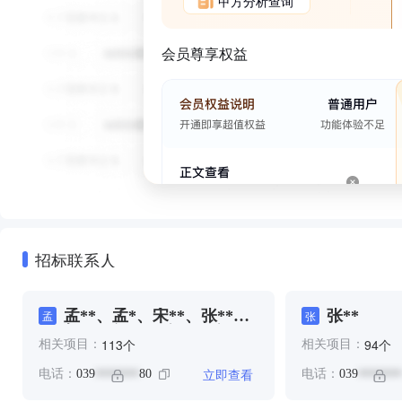
甲方分析查询
会员尊享权益
招标联系人
孟**、孟*、宋**、张**、
张**
孟
张
胡**、轩**、陈**、陈**
个
个
113
94
相关项目：
相关项目：
立即查看
电话：
039
80
电话：
039
*******
*******