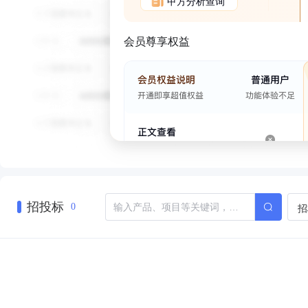
甲方分析查询
会员尊享权益
招投标
招
0