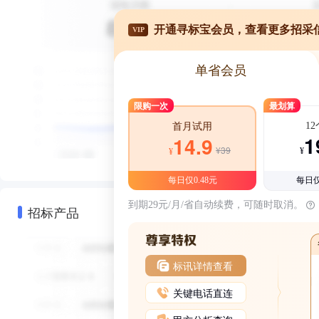
开通寻标宝会员，查看更多招采
VIP
单省会员
限购一次
最划算
1
首月试用
1
14.9
¥39
¥
¥
每日仅0.48元
每日仅
到期29元/月/省自动续费，可随时取消。
招标产品
标讯详情查看
关键电话直连