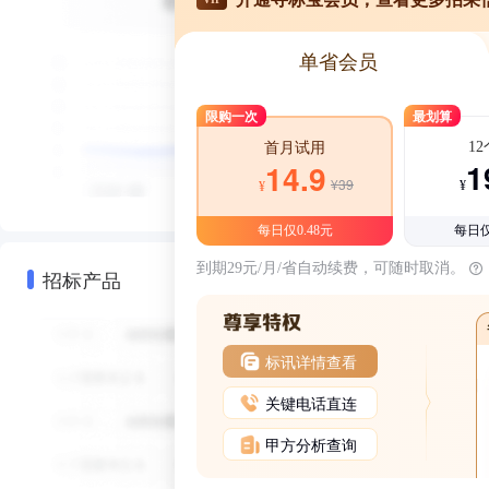
单省会员
限购一次
最划算
1
首月试用
1
14.9
¥39
¥
¥
每日仅0.48元
每日仅
到期29元/月/省自动续费，可随时取消。
招标产品
标讯详情查看
关键电话直连
甲方分析查询