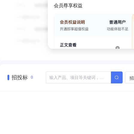
会员尊享权益
招投标
招
0