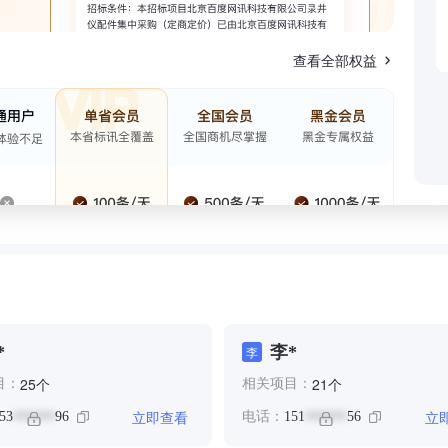
查看全部权益
*
李*
李
个
个
25
21
目：
相关项目：
立即查看
立
53
96
电话：
151
56
******
******