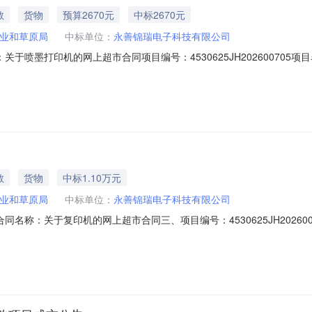
教
货物
预算2670元
中标2670元
业和草原局
中标单位：
永善锦瑞电子科技有限公司
合同名称：关于喷墨打印机的网上超市合同项目编号：4530625JH202600
司所属地域：昭通市所属行业：零售业合同金额：2670.00元合同签订日期：
源审核前公示）：专家抽取记录：中标、成交公告：永善县林业和草原局
教
货物
中标1.10万元
业和草原局
中标单位：
永善锦瑞电子科技有限公司
01二、合同名称：关于复印机的网上超市合同三、项目编号：4530625JH20
业和草原局办公室联系方式：13708606362供应商（乙方）：永善
、合同主要信息主要标的名称：采购复印机规格型号（或服务要求）：柯尼卡美能达