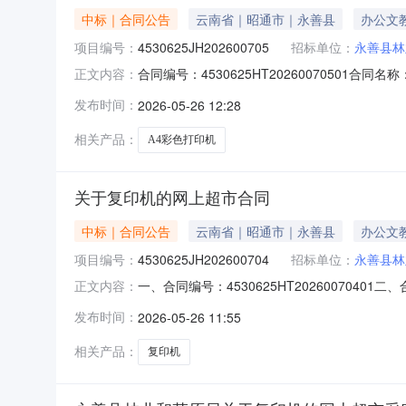
中标｜合同公告
云南省｜昭通市｜永善县
办公文
项目编号：
4530625JH202600705
招标单位：
永善县林
合同编号：4530625HT20260070501
正文内容：
原局办公室供应商（乙方）：永善锦瑞电子科技有限公
发布时间：
2026-05-26 12:28
构：进口产品审核前公示：采购公告（或单一来
相关产品：
A4彩色打印机
关于复印机的网上超市合同
中标｜合同公告
云南省｜昭通市｜永善县
办公文
项目编号：
4530625JH202600704
招标单位：
永善县林
一、合同编号：4530625HT202600704
正文内容：
方）：永善县林业和草原局办公室地址：永善县林
发布时间：
2026-05-26 11:55
进社区环城路联系方式：13608703381六
相关产品：
复印机