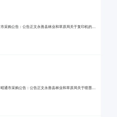
昭通市采购公告：公告正文永善县林业和草原局关于复印机的网
名称：永善县林业和草原局关于复印机的网上超市采购项目项目编
额14530625JH20260070
划：昭通市采购公告：公告正文永善县林业和草原局关于喷墨打
信息项目名称：永善县林业和草原局关于喷墨打印机的网上超市采
文号信息采购计划金额14530625JH20