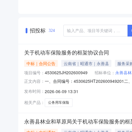
招投标
324
关于机动车保险服务的框架协议合同
中标｜合同公告
云南省｜昭通市｜永善县
服务采
项目编号：
4530625JH202600949
招标单位：
永善县林
一、合同编号：4530625HT2026009492
正文内容：
3023.06元、云CZK392保险费2786.
发布时间：
2026-06-09 13:31
财产保险股份有限公司昭通市分公司地址：云南省昭
相关产品：
公务用车保险
永善县林业和草原局关于机动车保险服务的框