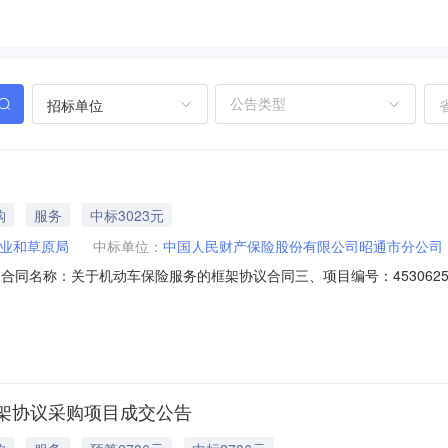
招标单位
购
服务
中标3023元
业和草原局
中标单位：
中国人民财产保险股份有限公司昭通市分公司
01二、合同名称：关于机动车保险服务的框架协议合同三、项目编号：4530625
3元五、合同主体采购人（甲方）：永善县林业和草原局办公室地址：永善县林业和草
通昭阳区环城东路404号联系方式：08702221639六、合同主要信
架协议采购项目成交公告