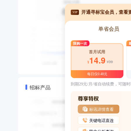
开通寻标宝会员，查看
VIP
单省会员
限购一次
首月试用
14.9
¥39
¥
每日仅0.48元
到期29元/月/省自动续费，可随
招标产品
标讯详情查看
关键电话直连