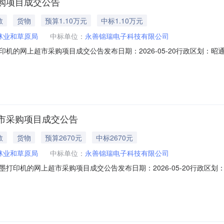
购项目成交公告
教
货物
预算1.10万元
中标1.10万元
林业和草原局
中标单位：
永善锦瑞电子科技有限公司
机的网上超市采购项目成交公告发布日期：2026-05-20行政区划：
028431816）采购已经结束，现将采购结果公示如下：一、项目信息项目
杨凡项目联系电话：15348706996采购计划信息：序号采购计划文号信息采购计划金
市采购项目成交公告
教
货物
预算2670元
中标2670元
林业和草原局
中标单位：
永善锦瑞电子科技有限公司
打印机的网上超市采购项目成交公告发布日期：2026-05-20行政区
1000028432216）采购已经结束，现将采购结果公示如下：一、项目
6项目联系人：杨凡项目联系电话：15348706996采购计划信息：序号采购计划