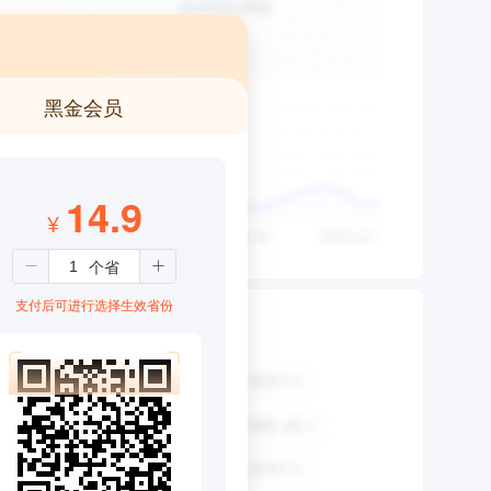
黑金会员
14.9
¥
支付后可进行选择生效省份