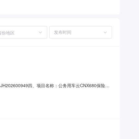
省份地区
JH202600949四、项目名称：公务用车云CNX680保险费
原局联系方式：13708606362供应商（乙方）：中国人民
息主要标的名称：公务用车保