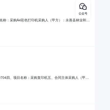
公众号
705项目名称：采购A4彩色打印机采购人（甲方）：永善县林业和草
2026-05-20合同公告日期：2026-05-26代理机
关于喷墨打印机的网上超市采购项目成交公告
2600704四、项目名称：采购复印机五、合同主体采购人（甲
锦瑞电子科技有限公司地址：云南省昭通市永善县溪洛渡街道永
bizhubC226复印机主要标的数量：1主