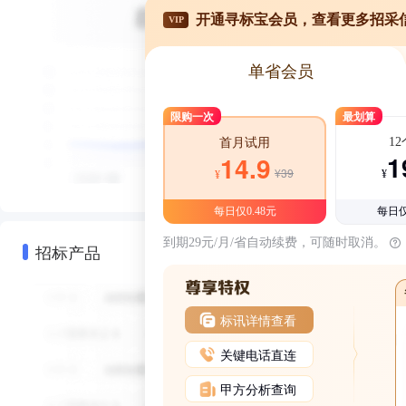
开通寻标宝会员，查看更多招采
VIP
单省会员
限购一次
最划算
1
首月试用
1
14.9
¥39
¥
¥
每日仅0.48元
每日仅
到期29元/月/省自动续费，可随时取消。
招标产品
标讯详情查看
关键电话直连
甲方分析查询