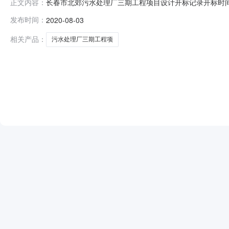
长春市北郊污水处理厂三期工程项目设计开标记录开标时间：2020-0
正文内容：
录内容投标人名称:中国市政工程西南设计研究总院有限公司;项目
发布时间：
2020-08-03
谦招投标代理有限公司;项目负责人:;报价:0.00元/%;工期:
相关产品：
污水处理厂三期工程项