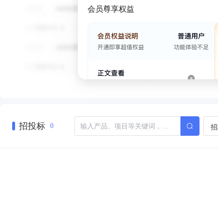
会员尊享权益
招投标
招
0