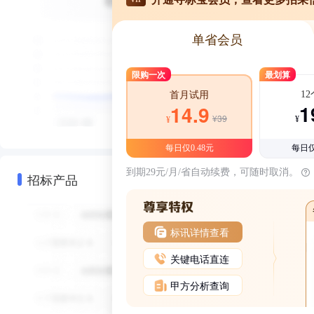
单省会员
限购一次
最划算
1
首月试用
1
14.9
¥39
¥
¥
每日仅0.48元
每日仅
到期29元/月/省自动续费，可随时取消。
招标产品
标讯详情查看
关键电话直连
甲方分析查询