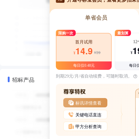
单省会员
限购一次
最划算
1
首月试用
1
14.9
¥39
¥
¥
每日仅0.48元
每日仅
到期29元/月/省自动续费，可随时取消。
招标产品
标讯详情查看
关键电话直连
甲方分析查询