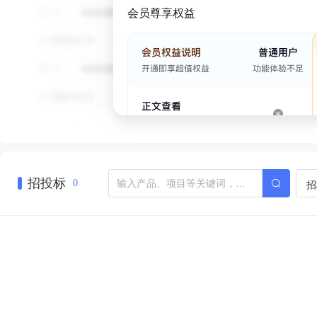
会员尊享权益
招投标
招
0