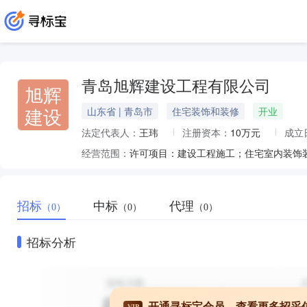
青岛旭辉建设工程有限公司
旭辉
建设
山东省 | 青岛市
住宅装饰和装修
开业
法定代表人：
王玮
注册资本：
10万元
成立
经营范围：
招标
中标
代理
（0）
（0）
（0）
招标分析
开通寻标宝会员，查看更多招采
VIP