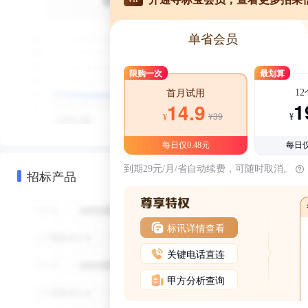
单省会员
限购一次
最划算
1
首月试用
1
14.9
¥39
¥
¥
每日仅0.48元
每日仅
到期29元/月/省自动续费，可随时取消。
招标产品
标讯详情查看
关键电话直连
甲方分析查询