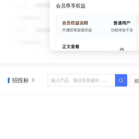
会员尊享权益
招投标
招
0