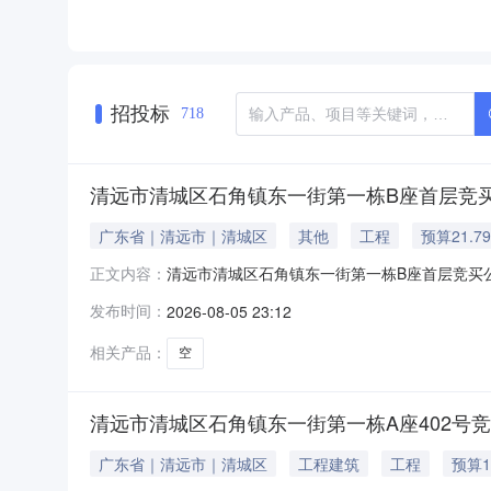
招投标
718
清远市清城区石角镇东一街第一栋B座首层竞
广东省｜清远市｜清城区
其他
工程
预算21.7
清远市清城区石角镇东一街第一栋B座首层竞买公告
正文内容：
房房屋用途商铺建筑面积153.05平方米房源
发布时间：
2026-08-05 23:12
（2024）清远市不动产权第0158058号，权
相关产品：
空
清远市清城区石角镇东一街第一栋A座402号
广东省｜清远市｜清城区
工程建筑
工程
预算1