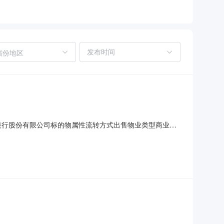
省份地区
商业银行股份有限公司标的物属性流转方式出售物业类型商业用
B座首层，建筑面积153.05平方米。产权证号：粤
3.75平方米/房屋建筑面积153.05平方米。起拍价217