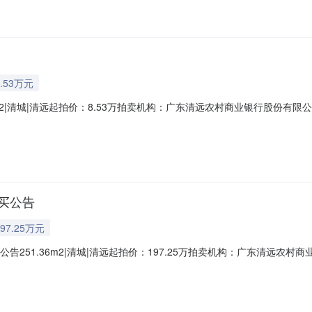
.53万元
.47m2|清城|清远起拍价：8.53万拍卖机构：广东清远农村商业银行股
区13幢302号，建筑面积30.47平方米。产权证号：粤（2024）清远市不
屋建筑面积30.47平方米。起拍价85，316元，保证金1万元，增价幅度：5,
买公告
97.25万元
告251.36m2|清城|清远起拍价：197.25万拍卖机构：广东清远
源类型二手房商铺类型临街商铺标的物描述位于清远市新城东四号区12栋之五
0）清远市不动产权第0009876号，权利性质：出让/市场化商品房，用途：