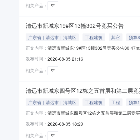
相关产品：
空
清远市新城东19#区13幢302号竞买公告
广东省｜清远市｜清城区
工程建筑
其它
预算8
清远市新城东19#区13幢302号竞买公告30
正文内容：
30.47平方米标的物描述位于清远市新城东19#
发布时间：
2026-08-05 21:16
宅用地/住宅，面积：宗地面积365.36平方米/房
相关产品：
空
清远市新城东四号区12栋之五首层和第二层竞
广东省｜清远市｜清城区
工程建筑
工程
预算1
清远市新城东四号区12栋之五首层和第二层竞买公
正文内容：
用房房屋用途商铺建筑面积251.36平方米房
发布时间：
2026-08-05 18:29
面积149.11平方米。首层产权证号：粤（202
相关产品：
空