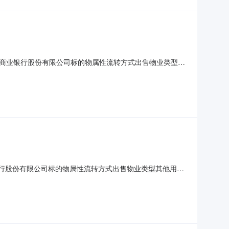
远农村商业银行股份有限公司标的物属性流转方式出售物业类型商
22号首层和第二层，首层建筑面积240.63平方米，第二层
镇住宅用地/商业服务，面积：宗地面积262.31平
商业银行股份有限公司标的物属性流转方式出售物业类型其他用房
2024）清远市不动产权第0119495号，权利性质：出让/
金2万元，增价幅度：5,000元。