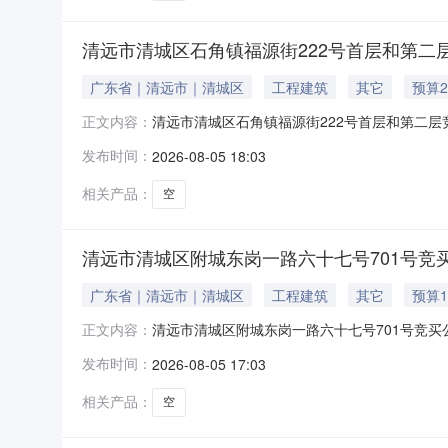
清远市清城区石角镇福源街222号首层和第二
广东省｜清远市｜清城区
工程建筑
其它
预算2
清远市清城区石角镇福源街222号首层和第二层竞
正文内容：
业用房房屋用途商铺建筑面积458.98平方米房
发布时间：
2026-08-05 18:03
建筑面积218.35平方米。首层产权证号：粤（2
相关产品：
空
清远市清城区附城东岗一路六十七号701号竞
广东省｜清远市｜清城区
工程建筑
其它
预算1
清远市清城区附城东岗一路六十七号701号竞买公
正文内容：
建筑面积85.64平方米标的物描述位于清远市清城
发布时间：
2026-08-05 17:03
自建房，用途：城镇住宅用地/住宅，面积：宗地面积1
相关产品：
空