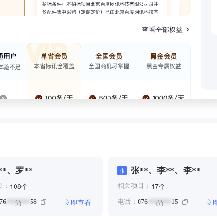
查看全部权益
**、罗**
张**、李**、李**
张
个
个
108
17
目：
相关项目：
立即查看
立
76
58
电话：
076
15
*******
*******