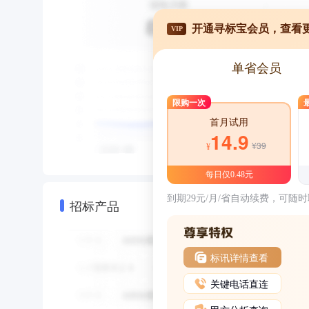
开通寻标宝会员，查看
VIP
单省会员
限购一次
首月试用
14.9
¥39
¥
每日仅0.48元
到期29元/月/省自动续费，可随
招标产品
标讯详情查看
关键电话直连