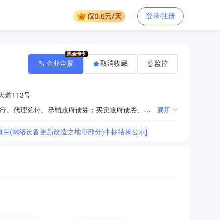
登录/注册
企业全景
取消收藏
监控
道113号
吸收人民币存款；发放人民币短期、中期、长期贷款；办理国内结算；办理票据承兑和贴现业务；代理发行、代理兑付、承销政府债券；买卖政府债券、金融债券；从事同业拆借；从事银行卡（借记卡）业务；代理收付款项及代理保险业务；提供保管箱业务；办理人民币保函业务；经银行业监督管理机构批准的其他业务。(依法须经批准的项目，经相关部门批准后方可开展经营活动)
展开
目(网络设备更新改造之地市部分)中标结果公示]