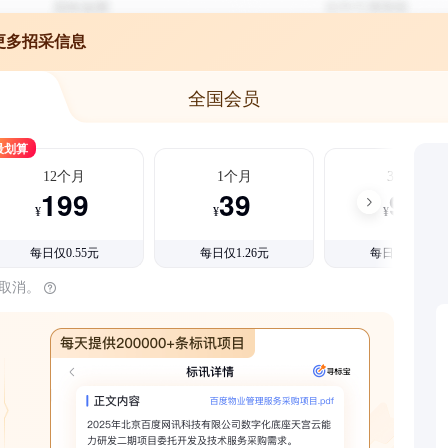
更多招采信息
全国会员
最划算
12个月
1个月
3个月
199
39
99
¥
¥
¥
每日仅0.55元
每日仅1.26元
每日仅1.08元
时取消。