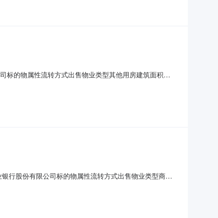
份有限公司标的物属性流转方式出售物业类型其他用房建筑面积
动产权第0111321号，权利性质：出让/自建房，用途：城镇住
000元。
农村商业银行股份有限公司标的物属性流转方式出售物业类型商业
首层和第二层，首层建筑面积102.25平方米，第二层建筑
批发零售用地/商业服务，面积：宗地面积155.01平方