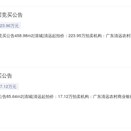
层竞买公告
23.96万元
买公告458.98m2|清城|清远起拍价：223.95万拍卖机构：广东清
源类型二手房商铺类型临街商铺标的物描述位于清远市清城区石角镇福源街2
024）清远市不动产权第0158056号，权利性质：划拨/自建房，用途：城
买公告
7.12万元
告85.64m2|清城|清远起拍价：17.12万拍卖机构：广东清远农村
区附城东岗一路六十七号701号，建筑面积85.64平方米。产权证号：粤（
50.79平方米/房屋建筑面积85.64平方米。起拍价171,280元，保证