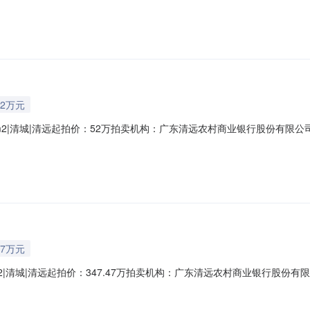
0平方米/房屋建筑面积65.76平方米。起拍价117,316元，保证金2万元
2万元
.7m2|清城|清远起拍价：52万拍卖机构：广东清远农村商业银行股份有
临街商铺标的物描述位于清远市清城区上濠基129号201卡，建筑面积70.
城镇住宅用地/商业服务，面积：宗地面积124.91平方米/房屋建筑面积70.
47万元
93m2|清城|清远起拍价：347.47万拍卖机构：广东清远农村商业银行
类型临街商铺标的物描述位于清远市新城东19#区13幢首层，建筑面积330
镇住宅用地/商业服务，面积：宗地面积365.36平方米/房屋建筑面积330.