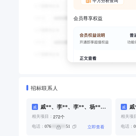
甲方分析查询
会员尊享权益
招标联系人
戚**、李**、李**、杨**、
戚
戚
戚
杨**、郭**
个
272
相关项目：
相关项
立即查看
电话：
076
51
电话：
0
*******