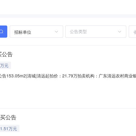
招标单位
买公告
9万元
153.05m2|清城|清远起拍价：21.79万拍卖机构：广东清远农村
类型二手房商铺类型临街商铺标的物描述位于清远市清城区石角镇东一街第一栋
利性质：划拨/市场化商品房，用途：城镇住宅用地/商业服务，面积：宗地面积16
竞买公告
1.51万元