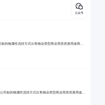
，增价幅度：5,000元。
公众号
限公司标的物属性流转方式出售物业类型商业用房房屋用途商铺
70平方米。产权证号：粤（2024）清远市不动产权第
70平方米。目前存放物品，起拍价520,069元，保证
股份有限公司标的物属性流转方式出售物业类型商业用房房屋用途商
.93平方米。产权证号：粤（2024）清远市不动产权第
93平方米。目前存放物品，起拍价3,474,