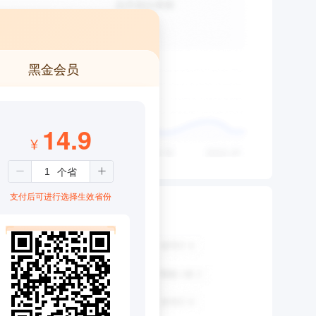
黑金会员
14.9
¥
支付后可进行选择生效省份