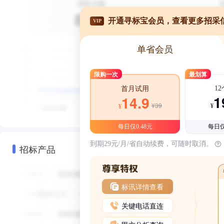
开通寻标宝会员，查看更多招采
VIP
单省会员
限购一次
最划算
1
首月试用
1
14.9
¥39
¥
¥
每日仅0.48元
每日仅
到期29元/月/省自动续费，可随时取消。
招标产品
标讯详情查看
关键电话直连