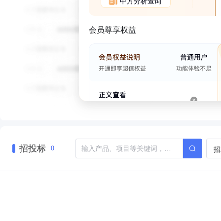
甲方分析查询
会员尊享权益
招投标
招
0