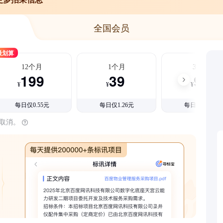
全国会员
最划算
12个月
1个月
3个月
199
39
99
¥
¥
¥
每日仅0.55元
每日仅1.26元
每日仅1.08元
时取消。