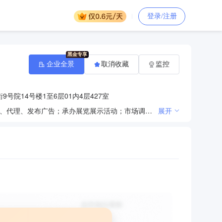
登录/注册
企业全景
取消收藏
监控
号院14号楼1至6层01内4层427室
建设工程项目管理；经济贸易咨询；技术开发、技术转让、技术咨询、技术服务；会议服务；设计、制作、代理、发布广告；承办展览展示活动；市场调查。（企业依法自主选择经营项目，开展经营活动；依法须经批准的项目，经相关部门批准后依批准的内容开展经营活动；不得从事本市产业政策禁止和限制类项目的经营活动。）
展开