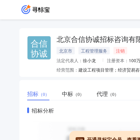
北京合信协诚招标咨询有
合信
协诚
北京市
工程管理服务
注销
法定代表人：
徐小龙
注册资本：
100
经营范围：
招标
中标
代理
（0）
（0）
（0）
招标分析
开通寻标宝会员，查看
VIP