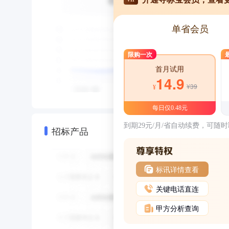
单省会员
限购一次
首月试用
14.9
¥39
¥
每日仅0.48元
到期29元/月/省自动续费，可随
招标产品
标讯详情查看
关键电话直连
甲方分析查询