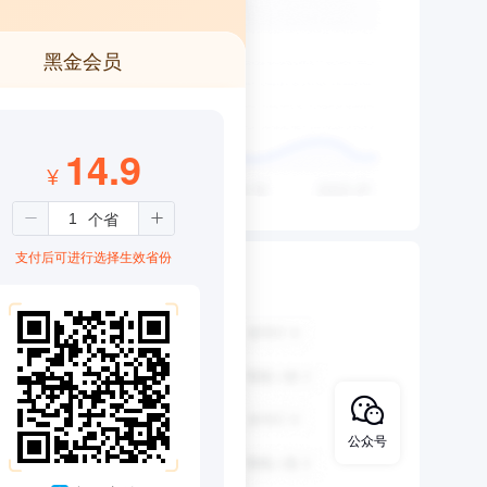
黑金会员
14.9
¥
支付后可进行选择生效省份
公众号