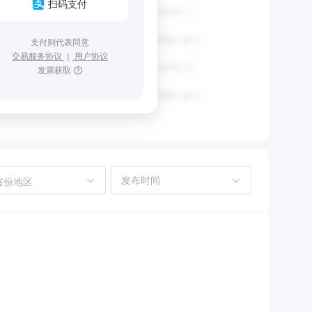
扫码支付
支付则代表同意
交易服务协议
｜
用户协议
发票获取
省份地区