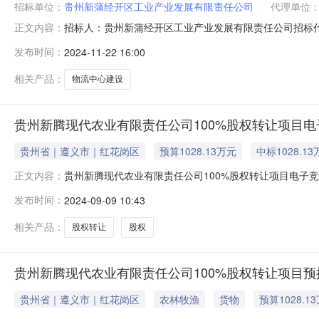
招标单位：
贵州新蒲经开区工业产业发展有限责任公司
代理单位
招标人：贵州新蒲经开区工业产业发展有限责任公司招标
正文内容：
项目遵义市新蒲新区物流中心建设项目（一期）已由遵义市新蒲新
发布时间：
2024-11-22 16:00
州新蒲经开区工业产业发展有限责任公司，建设资金来自企
地点：遵义市新蒲新
相关产品：
物流中心建设
贵州新腾现代农业有限责任公司100%股权转让项目
贵州省｜遵义市｜红花岗区
预算1028.13万元
中标1028.1
贵州新腾现代农业有限责任公司100%股权转让项目电子竞
正文内容：
分，在遵义市公共资源交易平台（网址：http://111.12
发布时间：
2024-09-09 10:43
序号标的名称起拍价（元）成交价（元）买受人1贵州新腾现代农业有
相关产品：
股权转让
股权
贵州新腾现代农业有限责任公司100%股权转让项目
贵州省｜遵义市｜红花岗区
农林牧渔
货物
预算1028.1