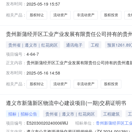
发布时间：
2025-05-19 15:57
知》第十六条“股权转让其他约定”进行补充，补充内容
因买受人未实缴注册资本金或未减
相关产品：
股权转让
流动资产
非流动资产
股权投资
生
贵州新蒲经开区工业产业发展有限责任公司持有的贵州
贵州省｜遵义市｜红花岗区
通讯电子
工程
预算1261.8
项目编号：
4-64-7
贵州新蒲经开区工业产业发展有限责任公司持有的贵州遵新
正文内容：
委托，本公司定于2025年07月16日10:00在全国公共资源交易
发布时间：
2025-05-16 14:58
竞价方式，对贵州新蒲经开区工业产业发展有限责任公司持
相关产品：
股权转让
流动资产
非流动资产
股权投资
遵义市新蒲新区物流中心建设项目(一期)交易证明书
招标｜招标公告
贵州省｜遵义市｜红花岗区
工程建筑
工
项目编号：
E52030020240006WJ
招标单位：
贵州新蒲经开区工
遵义市公共资源进场交易证明书编号（ZY-2024-00
正文内容：