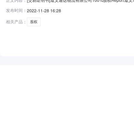
正文内容：
资源交易中心完成交易事宜，特此证明。项目名称遵义通达物流
发布时间：
2022-11-28 16:28
贵州润邦拍卖有限责任公司项目类别产权交易交易方式股权资
相关产品：
股权
NEW
HOT
5折起
暂时没有搜索结果…