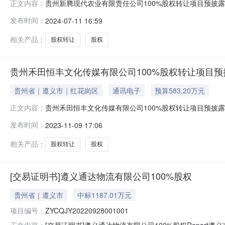
贵州新腾现代农业有限责任公司100%股权转让项目预披露
正文内容：
时30分，在遵义市公共资源交易平台（以下简称交易平台
发布时间：
2024-07-11 16:59
下：一、标的基本情况1、标的名称：贵州新腾现代农业有限责任
子竞价拍
相关产品：
股权转让
股权
贵州禾田恒丰文化传媒有限公司100%股权转让项目
贵州省｜遵义市｜红花岗区
通讯电子
预算583.20万元
贵州禾田恒丰文化传媒有限公司100%股权转让项目预披露
正文内容：
15时整，在遵义市公共资源交易平台（以下简称交易平台
发布时间：
2023-11-09 17:06
下：一、标的基本情况1、标的名称：贵州禾田恒丰文化传媒有限
竞价拍
相关产品：
股权转让
股权
[交易证明书]遵义通达物流有限公司100%股权
贵州省｜遵义市
中标1187.01万元
项目编号：
ZYCQJY20220928001001
[交易证明书]遵义通达物流有限公司100%股权Report