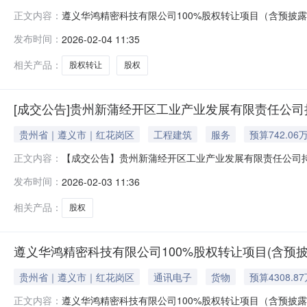
遵义华鸿精密科技有限公司100%股权转让项目（含预披露
正文内容：
交易平台（遵义市）国有产权电子交易系统“遵义华鸿精密
发布时间：
2026-02-04 11:35
（元）买受人遵义华鸿精密科技有限公司100%股权43,088,6
相关产品：
股权转让
股权
[成交公告]贵州新蒲经开区工业产业发展有限责任公司
贵州省｜遵义市｜红花岗区
工程建筑
服务
预算742.06
【成交公告】贵州新蒲经开区工业产业发展有限责任公司持
正文内容：
公司定于2026年02月03日10:00时在全国公共资源
发布时间：
2026-02-03 11:36
http://111.124.94.50:88/TPBidder/
拍卖。现将成交结果公告如下：序
相关产品：
股权
遵义华鸿精密科技有限公司100%股权转让项目(含预
贵州省｜遵义市｜红花岗区
通讯电子
货物
预算4308.8
遵义华鸿精密科技有限公司100%股权转让项目（含预披露
正文内容：