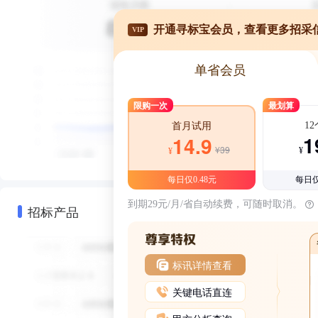
开通寻标宝会员，查看更多招采
VIP
单省会员
限购一次
最划算
1
首月试用
1
14.9
¥39
¥
¥
每日仅0.48元
每日仅
到期29元/月/省自动续费，可随时取消。
招标产品
标讯详情查看
关键电话直连