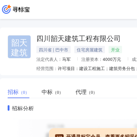
四川韶天建筑工程有限公司
韶天
建筑
四川省 | 巴中市
住宅房屋建筑
开业
法定代表人：
马军
注册资本：
4000万元
成
经营范围：
招标
中标
代理
（0）
（0）
（0）
招标分析
开通寻标宝会员，查看更多招采
VIP