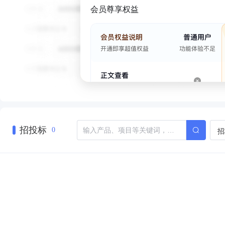
会员尊享权益
招投标
招
0