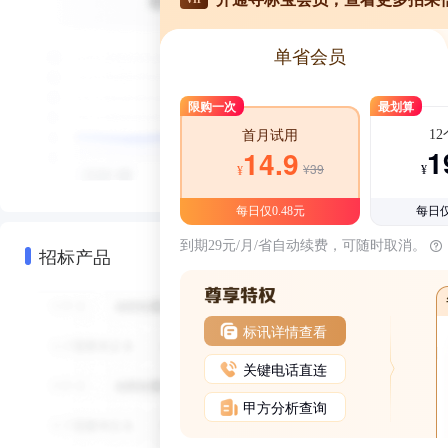
单省会员
限购一次
最划算
1
首月试用
1
14.9
¥39
¥
¥
每日仅0.48元
每日仅
到期29元/月/省自动续费，可随时取消。
招标产品
标讯详情查看
关键电话直连
甲方分析查询