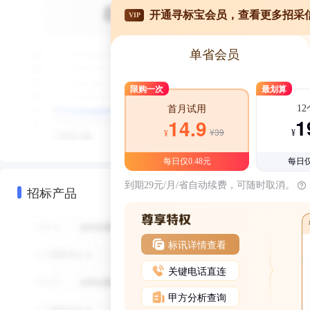
开通寻标宝会员，查看更多招采
VIP
单省会员
限购一次
最划算
1
首月试用
1
14.9
¥39
¥
¥
每日仅0.48元
每日仅
到期29元/月/省自动续费，可随时取消。
招标产品
标讯详情查看
关键电话直连
甲方分析查询