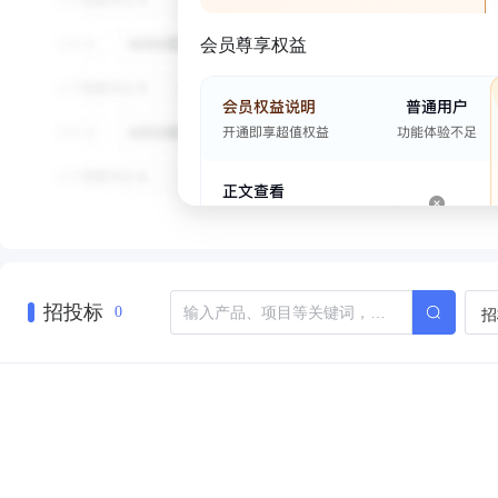
会员尊享权益
招投标
招
0