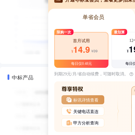
单省会员
限购一次
最划算
1
首月试用
1
14.9
¥39
¥
¥
每日仅0.48元
每日仅
到期29元/月/省自动续费，可随时取消。
中标产品
标讯详情查看
关键电话直连
甲方分析查询