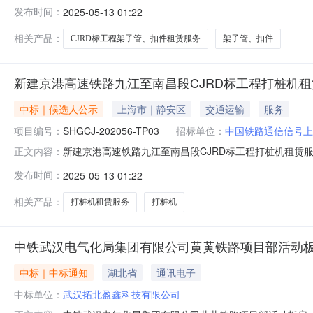
编号：SHGCJ-202057-TP01中国铁路通信信号上海
发布时间：
2025-05-13 01:22
速铁路九江至南昌段CJRD标工程项目部开标。评标小组
谈判分类
相关产品：
CJRD标工程架子管、扣件租赁服务
架子管、扣件
新建京港高速铁路九江至南昌段CJRD标工程打桩机
中标｜候选人公示
上海市｜静安区
交通运输
服务
项目编号：
SHGCJ-202056-TP03
招标单位：
中国铁路通信信号上
新建京港高速铁路九江至南昌段CJRD标工程打桩机租赁
正文内容：
SHGCJ-202056-TP03中国铁路通信信号上海工程局
发布时间：
2025-05-13 01:22
九江至南昌段CJRD标工程项目部开标。评标小组根据相
候选人名称推荐
相关产品：
打桩机租赁服务
打桩机
中铁武汉电气化局集团有限公司黄黄铁路项目部活动板
中标｜中标通知
湖北省
通讯电子
中标单位：
武汉拓北盈鑫科技有限公司