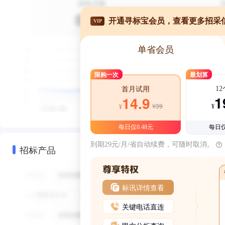
开通寻标宝会员，查看更多招采
VIP
单省会员
限购一次
最划算
1
首月试用
1
14.9
¥39
¥
¥
每日仅0.48元
每日仅
到期29元/月/省自动续费，可随时取消。
招标产品
标讯详情查看
关键电话直连