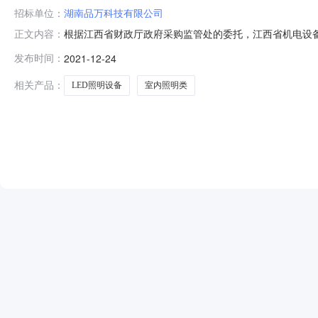
招标单位：
湖南品万科技有限公司
根据江西省财政厅政府采购监管处的委托，江西省机电设备招
正文内容：
JXTC2021080526（01/02包）】协议供货项目进
发布时间：
2021-12-24
购人确认，中标结果如下：招标公告发布日期：2021年11
相关产品：
LED照明设备
室内照明类