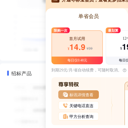
单省会员
限购一次
最划算
1
首月试用
1
14.9
¥39
¥
¥
每日仅0.48元
每日仅
到期29元/月/省自动续费，可随时取消。
招标产品
标讯详情查看
关键电话直连
甲方分析查询