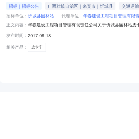
招标｜招标公告
广西壮族自治区｜来宾市｜忻城县
交通运输
招标单位：
忻城县园林站
代理单位：
华春建设工程项目管理有限
华春建设工程项目管理有限责任公司关于忻城县园林站皮卡车采购
正文内容：
品目货物/专用设备/铁路运输设备/货车采购单位忻城县园林
发布时间：
2017-09-13
理分公司〔来宾市政和路北88号硅谷大厦15楼〕获取谈判文件的时
相关产品：
皮卡车
NEW
HOT
5折起