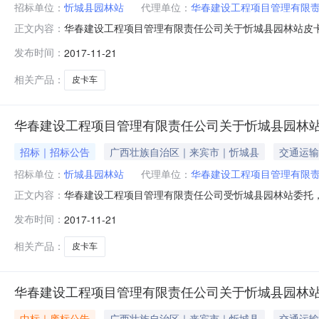
招标单位：
忻城县园林站
代理单位：
华春建设工程项目管理有限
华春建设工程项目管理有限责任公司关于忻城县园林站皮卡车采购
正文内容：
购品目服务/科学研究和试验开发/工程学的研究和试验开发/
发布时间：
2017-11-21
件的地点华春建设工程项目管理有限责任公司来宾市项目管理分
相关产品：
皮卡车
华春建设工程项目管理有限责任公司关于忻城县园林站皮卡车采购[x
招标｜招标公告
广西壮族自治区｜来宾市｜忻城县
交通运输
招标单位：
忻城县园林站
代理单位：
华春建设工程项目管理有限
华春建设工程项目管理有限责任公司受忻城县园林站委托
正文内容：
项目编号：xczc2017686-1j-hclb2017-33
发布时间：
2017-11-21
人资格：1、符合《中华人民共和国政府采购法》第二十二
(www
相关产品：
皮卡车
华春建设工程项目管理有限责任公司关于忻城县园林站皮卡车采购
中标｜废标公告
广西壮族自治区｜来宾市｜忻城县
交通运输