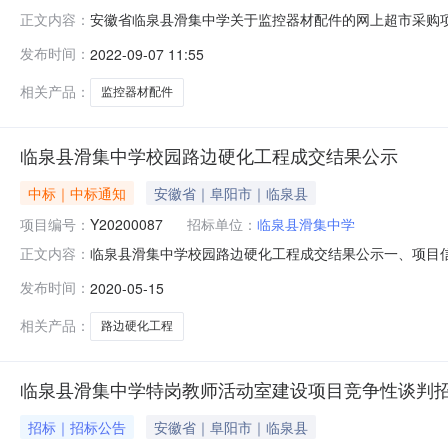
安徽省临泉县滑集中学关于监控器材配件的网上超市采购项目成
正文内容：
项目采购已经结束，现将采购结果公示如下：一、项目信息项目
发布时间：
2022-09-07 11:55
联系人:栾朝亮项目联系电话:13955880824采购计
相关产品：
监控器材配件
临泉县滑集中学校园路边硬化工程成交结果公示
中标｜中标通知
安徽省｜阜阳市｜临泉县
项目编号：
Y20200087
招标单位：
临泉县滑集中学
临泉县滑集中学校园路边硬化工程成交结果公示一、项目信息
正文内容：
有限公司施工单位联系地址：临泉县兴泉大道与姜尚大道交叉口
发布时间：
2020-05-15
工程量：详见附件四、建设单位：建设单位：临泉县滑集中学联
相关产品：
路边硬化工程
临泉县滑集中学特岗教师活动室建设项目竞争性谈判
招标｜招标公告
安徽省｜阜阳市｜临泉县