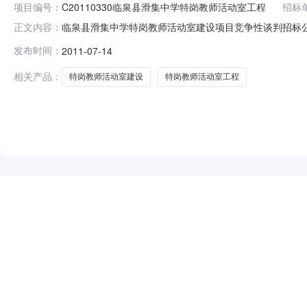
项目编号：
C20110330临泉县滑集中学特岗教师活动室工程
招标
临泉县滑集中学特岗教师活动室建设项目竞争性谈判招标
正文内容：
县滑集中学特岗教师活动室工程进行竞争性谈判招标，欢迎
发布时间：
2011-07-14
活动室工程二、竞争性谈判项目简要说明：临泉县滑集中
级及以上；2.在中国注册的企业法人，具
相关产品：
特岗教师活动室建设
特岗教师活动室工程
NEW
HOT
5折起