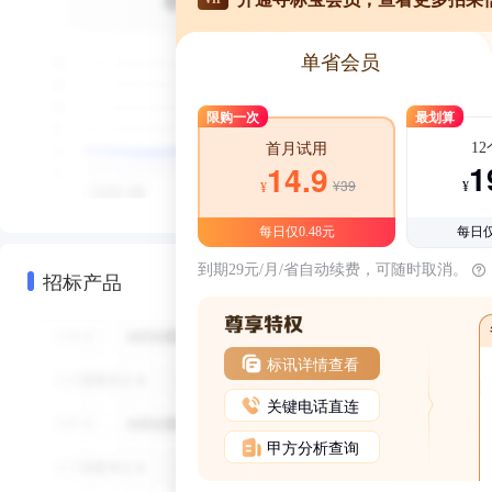
单省会员
限购一次
最划算
1
首月试用
1
14.9
¥39
¥
¥
每日仅0.48元
每日仅
到期29元/月/省自动续费，可随时取消。
招标产品
标讯详情查看
关键电话直连
甲方分析查询