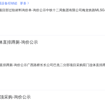
械设备经销处
更多
一项目部过轨材料询价单-询价公示中铁十二局集团有限公司梅龙铁路MLS
标供应商：平泉市卧龙镇金腾机械设备经销处取消中标供应商：平泉市卧
司（中标总金额：￥75136）中标理由：物美价廉
体直排蹲厕-询价公示
直排蹲厕-询价公示广西路桥长长公司巴羌二分部项目采购双门连体直排蹲
腾机械设备经销处（中标总金额：￥4200）中标理由：根据阿里巴巴集
经销处在此次询价中报价最低，依据产品报价、业绩、送货时间、服务等
顶采购-询价公示