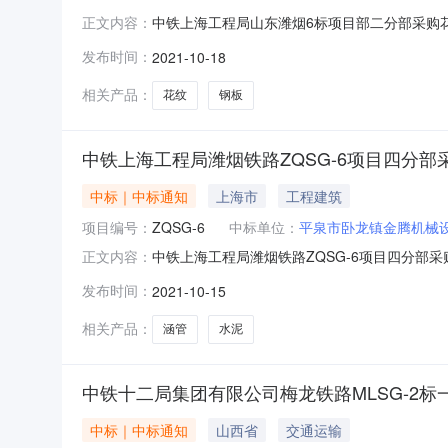
中铁上海工程局山东潍烟6标项目部二分部采购
正文内容：
结果公布如下：中标供应商：平泉市卧龙镇金腾机
发布时间：
2021-10-18
相关产品：
花纹
钢板
中铁上海工程局潍烟铁路ZQSG-6项目四分部
中标｜中标通知
上海市
工程建筑
项目编号：
ZQSG-6
中标单位：
平泉市卧龙镇金腾机械
中铁上海工程局潍烟铁路ZQSG-6项目四分部
正文内容：
中标结果公布如下：中标供应商：平泉市卧龙镇
发布时间：
2021-10-15
相关产品：
涵管
水泥
中铁十二局集团有限公司梅龙铁路MLSG-2标
中标｜中标通知
山西省
交通运输