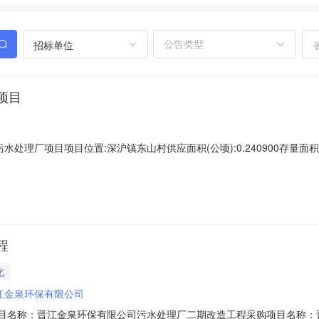
招标单位
厂项目
厂项目项目位置:深沪镇东山村供应面积(公顷):0.240900存量面积(公顷)
八级成交价格(万元):165.000000分期支付约定支付期号约定支付日
25-09-09约定开工时间:2026-06-09约定竣工时间:2029-06-09
程
化
江金泉环保有限公司
18792工程项目名称：晋江金泉环保有限公司污水处理厂二期改造工程采购项目名