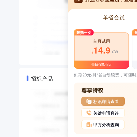
单省会员
限购一次
首月试用
14.9
¥39
¥
每日仅0.48元
到期29元/月/省自动续费，可随
招标产品
标讯详情查看
关键电话直连
甲方分析查询