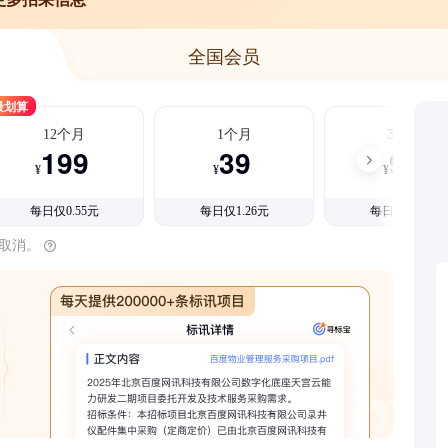
全国会员
最划算
12个月
1个月
3个月
199
39
99
¥
¥
¥
每日仅0.55元
每日仅1.26元
每日仅1.08元
时取消。