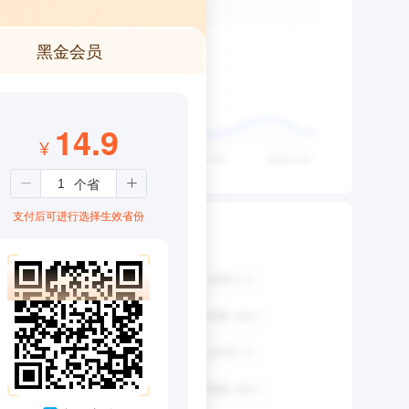
黑金会员
14.9
¥
支付后可进行选择生效省份