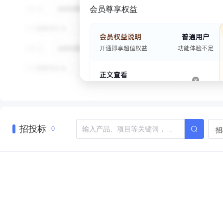
会员尊享权益
招投标
招
0