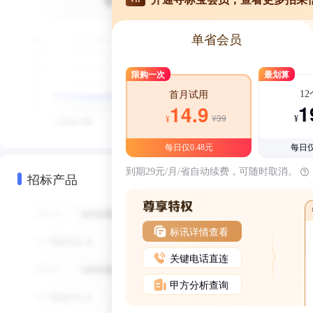
单省会员
限购一次
最划算
1
首月试用
1
14.9
¥39
¥
¥
每日仅0.48元
每日仅
到期29元/月/省自动续费，可随时取消。
招标产品
标讯详情查看
关键电话直连
甲方分析查询