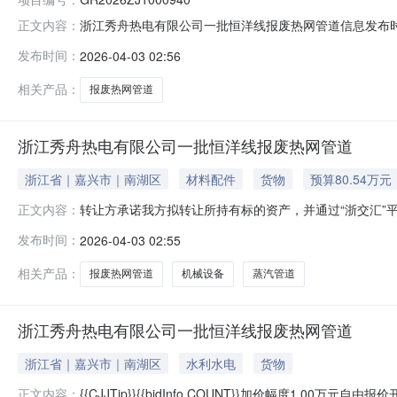
浙江秀舟热电有限公司一批恒洋线报废热网管道信息发布时间：2026-
正文内容：
号:GR2026ZJ1000940标的名称:转让方名称:浙
发布时间：
2026-04-03 02:56
完全民事行为能力的自然人；2.法律法规等文件规定的
相关产品：
报废热网管道
浙江秀舟热电有限公司一批恒洋线报废热网管道
浙江省｜嘉兴市｜南湖区
材料配件
货物
预算80.54万元
转让方承诺我方拟转让所持有标的资产，并通过“浙交汇”
正文内容：
思表示，转让标的权属清晰，除已披露的事项外，我方对
发布时间：
2026-04-03 02:55
民法典》等有关法律法规规定；（2）本次转让已履行了
效，不存在虚假记载、误导性陈述或重大遗漏；
相关产品：
报废热网管道
机械设备
蒸汽管道
浙江秀舟热电有限公司一批恒洋线报废热网管道
浙江省｜嘉兴市｜南湖区
水利水电
货物
{{CJJTip}}{{bidInfo.COUNT}}加价幅度1.00万元
正文内容：