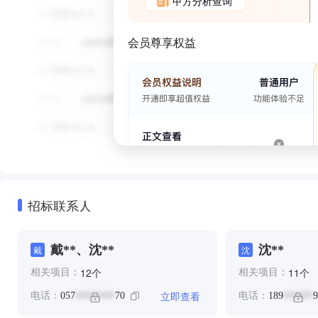
甲方分析查询
会员尊享权益
招标联系人
戴**、沈**
沈**
戴
沈
个
个
12
11
相关项目：
相关项目：
立即查看
电话：
057
70
电话：
189
9
********
******