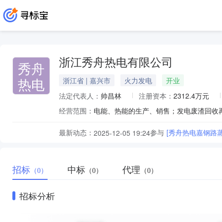
浙江秀舟热电有限公司
秀舟
热电
浙江省 | 嘉兴市
火力发电
开业
法定代表人：
帅昌林
注册资本：
2312.4万元
经营范围：
电能、热能的生产、销售；发电废渣回收
最新动态：
参与
[秀舟热电嘉钢路
2025-12-05 19:24
招标
中标
代理
（0）
（0）
（0）
招标分析