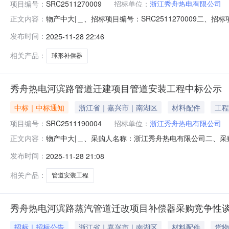
项目编号：
SRC2511270009
招标单位：
浙江秀舟热电有限公司
物产中大|＿、招标项目编号：SRC2511270009
正文内容：
标文件获取时间、方式及地址(＿)招标文件获取时间：202
发布时间：
2025-11-28 22:46
交投标文件截止时间：2025年12月4日（二）投标文件
联系人
相关产品：
球形补偿器
秀舟热电河滨路管道迁建项目管道安装工程中标公示
中标｜中标通知
浙江省｜嘉兴市｜南湖区
材料配件
工程
项目编号：
SRC2511190004
招标单位：
浙江秀舟热电有限公司
物产中大|＿、采购人名称：浙江秀舟热电有限公司二、采购
正文内容：
购方式：六、采购公告发布日期：2025-11-20七、定标
发布时间：
2025-11-28 21:08
真：/地址：/2、采购人名称：浙江秀舟热电有限公司联系人
相关产品：
管道安装工程
秀舟热电河滨路蒸汽管道迁改项目补偿器采购竞争性
招标｜招标公告
浙江省｜嘉兴市｜南湖区
材料配件
货物