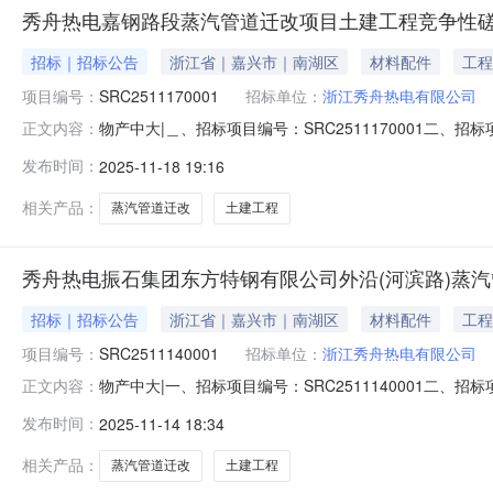
秀舟热电嘉钢路段蒸汽管道迁改项目土建工程竞争性
招标｜招标公告
浙江省｜嘉兴市｜南湖区
材料配件
工程
项目编号：
SRC2511170001
招标单位：
浙江秀舟热电有限公司
物产中大|＿、招标项目编号：SRC2511170001
正文内容：
件获取时间、方式及地址(＿)招标文件获取时间：2025年
发布时间：
2025-11-18 19:16
投标文件截止时间：2025年11月24日（二）投标文件
联系人
相关产品：
蒸汽管道迁改
土建工程
秀舟热电振石集团东方特钢有限公司外沿(河滨路)蒸
招标｜招标公告
浙江省｜嘉兴市｜南湖区
材料配件
工程
项目编号：
SRC2511140001
招标单位：
浙江秀舟热电有限公司
物产中大|一、招标项目编号：SRC2511140001
正文内容：
四、投标人资格详见附件五、招标文件获取时间、方式及地址(
发布时间：
2025-11-14 18:34
间、地点及需提供材料等（一）递交投标文件截止时间：2
七、联系方式
相关产品：
蒸汽管道迁改
土建工程