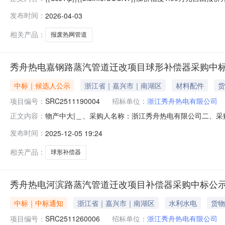
400-696-3939竞价异常请联系：电话：400-696-3939
发布时间：
2026-04-03
相关产品：
报废热网管道
秀舟热电嘉钢路蒸汽管道迁改项目球形补偿器采购中
中标｜候选人公示
浙江省｜嘉兴市｜南湖区
材料配件
货
项目编号：
SRC2511190004
招标单位：
浙江秀舟热电有限公司
物产中大|＿、采购人名称：浙江秀舟热电有限公司二、采购
正文内容：
五、采购方式：六、采购公告发布日期：2025-11-28七
发布时间：
2025-12-05 19:24
话：/传真：/地址：/2、采购人名称：浙江秀舟热电有限公
相关产品：
球形补偿器
秀舟热电河滨路蒸汽管道迁改项目补偿器采购中标公
中标｜中标通知
浙江省｜嘉兴市｜南湖区
水利水电
货物
项目编号：
SRC2511260006
招标单位：
浙江秀舟热电有限公司