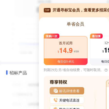
开通寻标宝会员，查看更多招采
VIP
单省会员
限购一次
最划算
1
首月试用
1
14.9
¥39
¥
¥
每日仅0.48元
每日仅
到期29元/月/省自动续费，可随时取消。
招标产品
标讯详情查看
关键电话直连