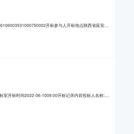
06003531000750002开标参与人开标地点陕西省延安市
%;工期:0日历天;质量要求:;保证金金额:元,投标文件递交时
间2022-06-1009:00开标记录内容投标人名称:陕
06-0909:27:33.627,投标人名称:陕西九牛建设工程项目
安圣伟建筑工程咨