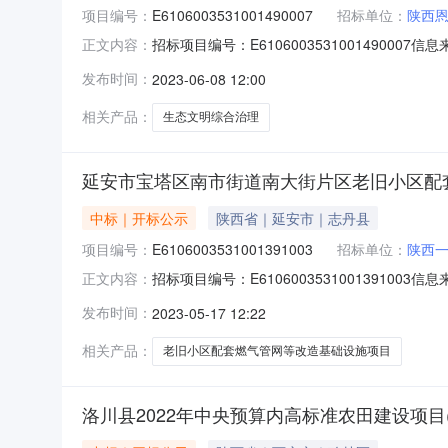
项目编号：
E6106003531001490007
招标单位：
陕西
招标项目编号：E6106003531001490
正文内容：
0714:31信息来源：全国公共资源交易平台（陕
发布时间：
2023-06-08 12:00
项目负责人:杨为民;报价:元/%;工期:0日历天;质量要
相关产品：
生态文明综合治理
延安市宝塔区南市街道南大街片区老旧小区配
中标｜开标公示
陕西省｜延安市｜志丹县
项目编号：
E6106003531001391003
招标单位：
陕西
招标项目编号：E610600353100139
正文内容：
开标记录开标时间：2023-05-1609:00
发布时间：
2023-05-17 12:22
称:陕西一鼎工程监理有限公司;项目负责人:叶红霞
相关产品：
老旧小区配套燃气管网等改造基础设施项目
洛川县2022年中央预算内高标准农田建设项目