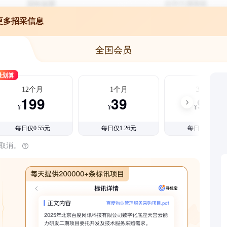
更多招采信息
全国会员
最划算
12个月
1个月
3个月
199
39
99
¥
¥
¥
每日仅0.55元
每日仅1.26元
每日仅1.08元
时取消。