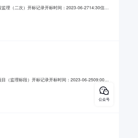
理（二次）开标记录开标时间：2023-06-2714:30信息
标记录内容投标人名称:陕西普辉建设监理咨询有限公司;项目负
:中建华阳建设
（监理标段）开标记录开标时间：2023-06-2509:00信
开标记录内容投标人名称:陕西瓦鼎建设管理有限公司;项目负责
负责人:刘娜;报价:元/%;
公众号