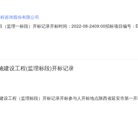
工程咨询股份有限公司
理一标段）开标记录开标时间：2022-08-2409:00招标项目编号：E61
标记录内容投标人名称:伍诚工程咨询股份有限公司;项目负责人:刘建平;报价:元/
称:陕西瓦鼎建设管理有限公司;项目负责人:李飞;报价:元/%;工期:0日历天;质
建设工程(监理标段)开标记录
工程（监理标段）开标记录开标参与人开标地点陕西省延安市第一开标室开标时
元\/%;工期:0日历天;质量要求:;保证金金额:元,投标文件递交时间:2022-
期:0日历天;质量要求:;保证金金额:元,投标文件递交时间:,投标人名称:延