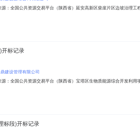
01信息来源：全国公共资源交易平台（陕西省）延安高新区柴崖片区边坡治理工程监
开标地点陕西省延安市第一开标室开标时间2023-06-2714:30开
保证金金额:元,投标文件递交时间:2023-06-2509:59:48.99,投标人名称
)开标记录
瓦鼎建设管理有限公司
04信息来源：全国公共资源交易平台（陕西省）宝塔区生物质能源综合开发利用项目
人开标地点陕西省延安市第一开标室开标时间2023-06-2509:00
保证金金额:元,投标文件递交时间:,投标人名称:延安益合工程监理有限公司;项目
理标段)开标记录