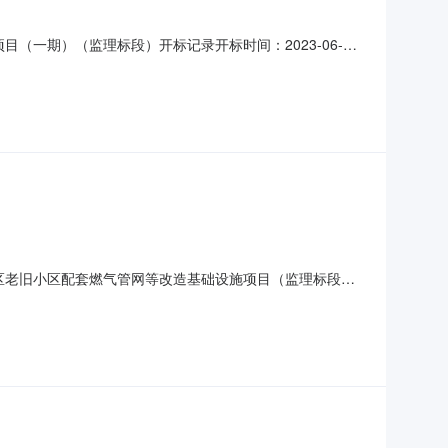
项目（一期）（监理标段）开标记录开标时间：2023-06-
14:31开标记录内容投标人名称:陕西恩丞工程监理有限公司;
标人名称:陕西
大街片区老旧小区配套燃气管网等改造基础设施项目（监理标段）
标室开标时间2023-05-1609:00开标记录内容投标人名
:,投标人名称:陕西九牛建设工程项目