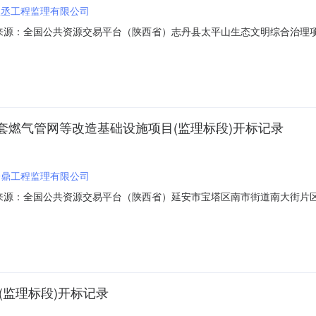
恩丞工程监理有限公司
007信息来源：全国公共资源交易平台（陕西省）志丹县太平山生态文明综合治理
西省）开标参与人开标地点陕西省延安市第一开标室开标时间2023-06-07
求:;保证金金额:元,投标文件递交时间:2023-06-0210:53:43.567,投
套燃气管网等改造基础设施项目(监理标段)开标记录
一鼎工程监理有限公司
1003信息来源：全国公共资源交易平台（陕西省）延安市宝塔区南市街道南
信息来源：全国公共资源交易平台（陕西省）开标参与人开标地点陕西省延安市第一开
;报价:元/%;工期:0日历天;质量要求:;保证金金额:元,投标文件递交时间
(监理标段)开标记录