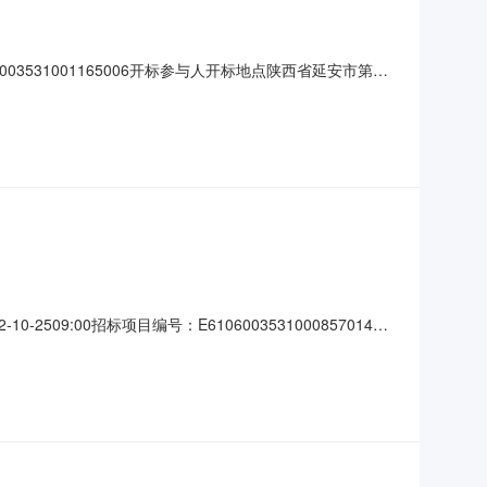
003531001165006开标参与人开标地点陕西省延安市第一
元/%;工期:0日历天;质量要求:;保证金金额:元,投标文件递交
元,投标文
9:00招标项目编号：E6106003531000857014开
负责人:梁张容;报价:元/%;工期:0日历天;质量要求:;保证
:;保证金金额