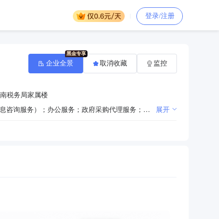
登录/注册
企业全景
取消收藏
监控
南税务局家属楼
一般项目：园林绿化工程施工；体育场地设施工程施工；土石方工程施工；信息咨询服务（不含许可类信息咨询服务）；办公服务；政府采购代理服务；工程管理服务；防洪除涝设施管理；单建式人防工程监理；工程造价咨询业务；设备监理服务；对外承包工程(除依法须经批准的项目外，凭营业执照依法自主开展经营活动)。许可项目：水运工程监理；公路工程监理；建设工程监理；文物保护工程监理；水利工程建设监理；地质灾害治理工程监理(依法须经批准的项目，经相关部门批准后方可开展经营活动，具体经营项目以审批结果为准)。
展开