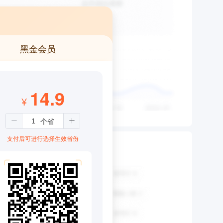
黑金会员
14.9
¥
支付后可进行选择生效省份