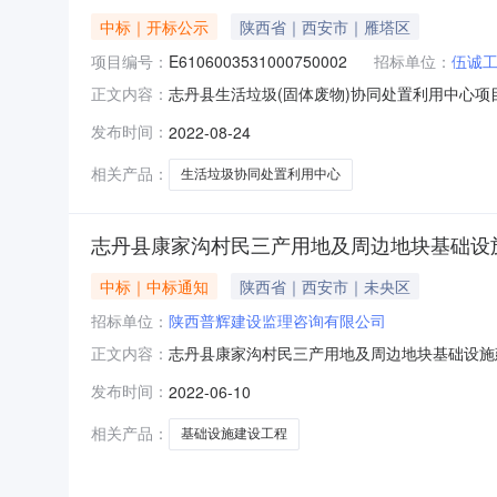
中标｜开标公示
陕西省｜西安市｜雁塔区
项目编号：
E6106003531000750002
招标单位：
伍诚
志丹县生活垃圾(固体废物)协同处置利用中心项目（监
正文内容：
第一开标室开标时间2022-08-2409:00开
发布时间：
2022-08-24
间:2022-08-1915:00:23.627,投标人名
相关产品：
生活垃圾协同处置利用中心
志丹县康家沟村民三产用地及周边地块基础设施
中标｜中标通知
陕西省｜西安市｜未央区
招标单位：
陕西普辉建设监理咨询有限公司
志丹县康家沟村民三产用地及周边地块基础设施建设
正文内容：
西普辉建设监理咨询有限公司;项目负责人:薛元辉;报价:
发布时间：
2022-06-10
管理有限公司;项目负责人:常靖;报价:元\/%;工
相关产品：
基础设施建设工程