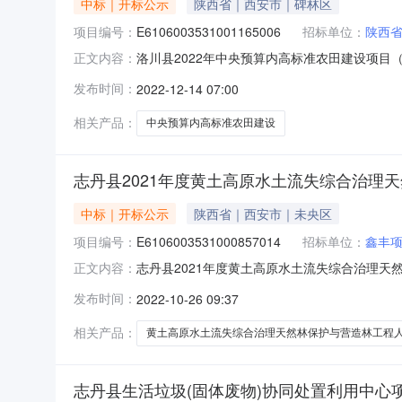
中标｜开标公示
陕西省｜西安市｜碑林区
项目编号：
E6106003531001165006
招标单位：
陕西
洛川县2022年中央预算内高标准农田建设项目（监理
正文内容：
开标室开标时间2022-12-1309:00开标记
发布时间：
2022-12-14 07:00
时间:,投标人名称:陕西大丰建设项目管理咨询有限公
相关产品：
中央预算内高标准农田建设
志丹县2021年度黄土高原水土流失综合治理
中标｜开标公示
陕西省｜西安市｜未央区
项目编号：
E6106003531000857014
招标单位：
鑫丰
志丹县2021年度黄土高原水土流失综合治理天然林保
正文内容：
标参与人开标地点陕西省延安市第一开标室开标时间20
发布时间：
2022-10-26 09:37
金金额:元,投标文件递交时间:,投标人名称:陕西鼎
相关产品：
黄土高原水土流失综合治理天然林保护与营造林工程
志丹县生活垃圾(固体废物)协同处置利用中心项