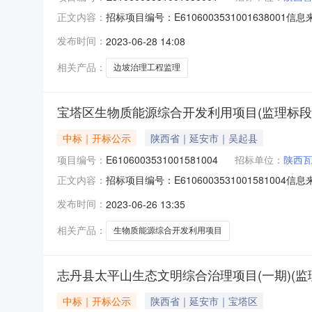
招标项目编号：E61060035310016380
正文内容：
来源：全国公共资源交易平台（陕西省）开标参与人
发布时间：
2023-06-28 14:08
责人:郑翠英;报价:元/%;工期:0日历天;质量要求:;
相关产品：
边坡治理工程监理
宝塔区生物质能源综合开发利用项目(监理标段
中标｜开标公示
陕西省｜延安市｜吴起县
项目编号：
E6106003531001581004
招标单位：
陕西
招标项目编号：E61060035310015810
正文内容：
息来源：全国公共资源交易平台（陕西省）开标参与
发布时间：
2023-06-26 13:35
人:李飞;报价:元/%;工期:0日历天;质量要求:;
相关产品：
生物质能源综合开发利用项目
志丹县太平山生态文明综合治理项目(一期)(监
中标｜开标公示
陕西省｜延安市｜宝塔区