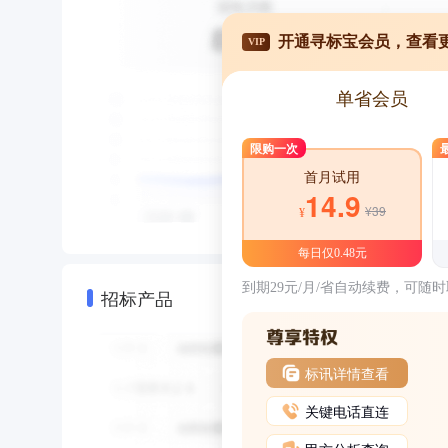
开通寻标宝会员，查看
VIP
单省会员
限购一次
首月试用
14.9
¥39
¥
每日仅0.48元
到期29元/月/省自动续费，可随
招标产品
标讯详情查看
关键电话直连