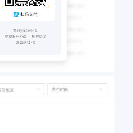
扫码支付
支付则代表同意
交易服务协议
｜
用户协议
发票获取
省份地区