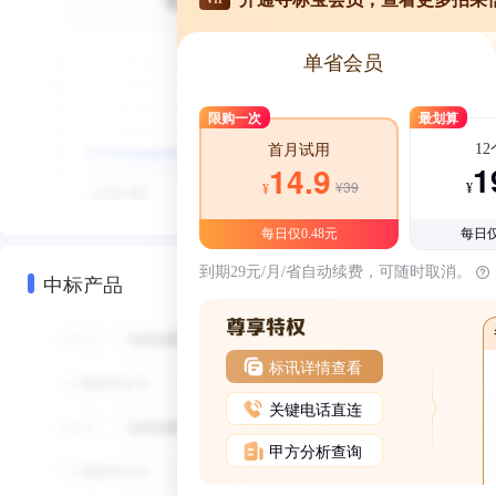
单省会员
限购一次
最划算
1
首月试用
1
14.9
¥39
¥
¥
每日仅0.48元
每日仅
到期29元/月/省自动续费，可随时取消。
中标产品
标讯详情查看
关键电话直连
甲方分析查询