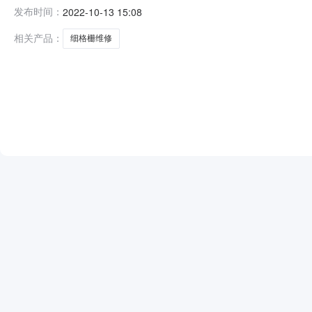
间：2022-10-1310:00:00公告内容附件：成交结
发布时间：
2022-10-13 15:08
20220903030147377001001三、采购方
相关产品：
细格栅维修