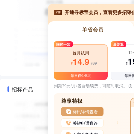
开通寻标宝会员，查看更多招采
VIP
单省会员
限购一次
最划算
1
首月试用
1
14.9
¥39
¥
¥
每日仅0.48元
每日仅
到期29元/月/省自动续费，可随时取消。
招标产品
标讯详情查看
关键电话直连