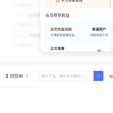
甲方分析查询
会员尊享权益
招投标
招
0