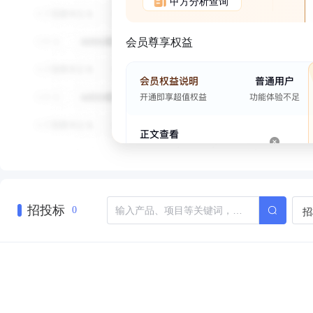
甲方分析查询
会员尊享权益
招投标
招
0