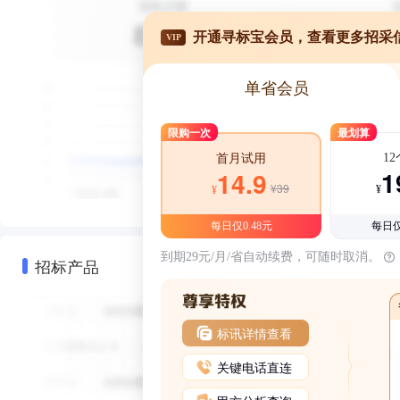
开通寻标宝会员，查看更多招采
VIP
单省会员
限购一次
最划算
1
首月试用
1
14.9
¥39
¥
¥
每日仅0.48元
每日仅
到期29元/月/省自动续费，可随时取消。
招标产品
标讯详情查看
关键电话直连