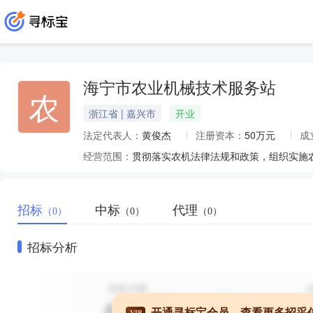
海宁市农业机械技术服务站
农
浙江省 | 嘉兴市
开业
法定代表人：
黄俊杰
注册资本：
50万元
成
经营范围：
招标
中标
代理
（0）
（0）
（0）
招标分析
开通寻标宝会员，查看更多招采
VIP