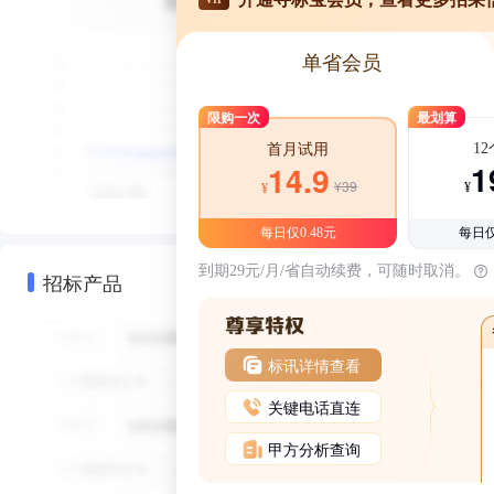
单省会员
限购一次
最划算
1
首月试用
1
14.9
¥39
¥
¥
每日仅0.48元
每日仅
到期29元/月/省自动续费，可随时取消。
招标产品
标讯详情查看
关键电话直连
甲方分析查询