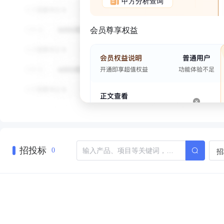
甲方分析查询
会员尊享权益
招投标
招
0