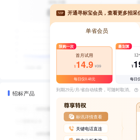
开通寻标宝会员，查看更多招采
VIP
单省会员
限购一次
最划算
1
首月试用
1
14.9
¥39
¥
¥
每日仅0.48元
每日仅
到期29元/月/省自动续费，可随时取消。
招标产品
标讯详情查看
关键电话直连