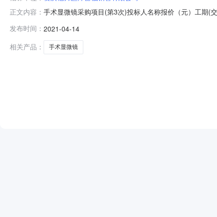
手术显微镜采购项目(第3次)投标人名称报价（元）工期(交货期
正文内容：
978000.02021-04-1318:32:07国药器械安徽省医
发布时间：
2021-04-14
895000.0152021-02-2223:34:31安徽士邦医疗器械销售有
相关产品：
手术显微镜