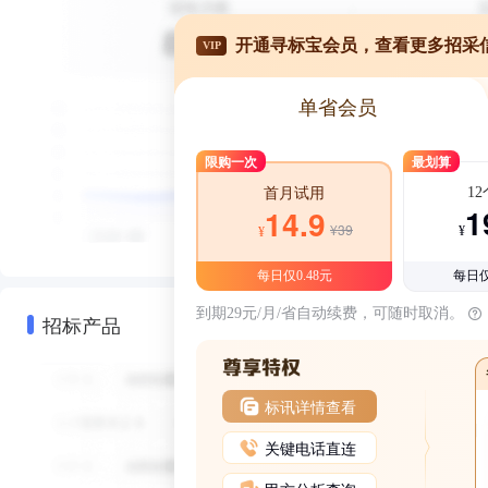
开通寻标宝会员，查看更多招采
VIP
单省会员
限购一次
最划算
1
首月试用
1
14.9
¥39
¥
¥
每日仅0.48元
每日仅
到期29元/月/省自动续费，可随时取消。
招标产品
标讯详情查看
关键电话直连