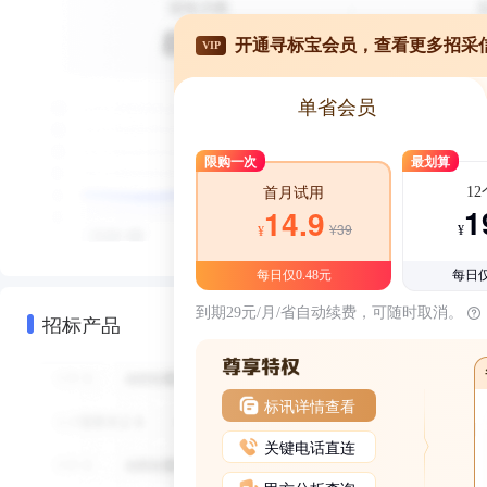
开通寻标宝会员，查看更多招采
VIP
单省会员
限购一次
最划算
1
首月试用
1
14.9
¥39
¥
¥
每日仅0.48元
每日仅
到期29元/月/省自动续费，可随时取消。
招标产品
标讯详情查看
关键电话直连