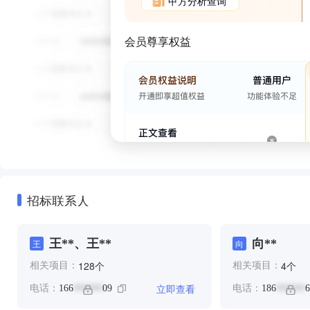
甲方分析查询
会员尊享权益
招标联系人
王**、王**
向**
王
向
个
个
128
4
相关项目：
相关项目：
立即查看
电话：
166
09
电话：
186
6
******
******