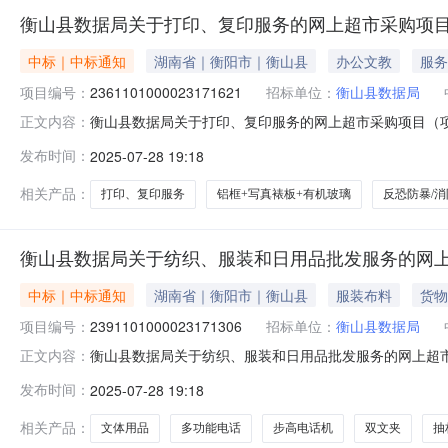
衡山县数据局关于打印、复印服务的网上超市采购项
中标｜中标通知
湖南省｜衡阳市｜衡山县
办公文教
服务
项目编号：
2361101000023171621
招标单位：
衡山县数据局
衡山县数据局关于打印、复印服务的网上超市采购项目（项目编
正文内容：
印、复印服务的网上超市采购项目项目编号:23611010000
发布时间：
2025-07-28 19:18
政区划名称:湖南省衡阳市衡山县报价起止时间:-二、采购
相关产品：
打印、复印服务
铝框+写真裱板+有机玻璃
反恐防暴/
衡山县数据局关于纺织、服装和日用品批发服务的网
中标｜中标通知
湖南省｜衡阳市｜衡山县
服装布料
货物
项目编号：
2391101000023171306
招标单位：
衡山县数据局
衡山县数据局关于纺织、服装和日用品批发服务的网上超市采购
正文内容：
数据局关于纺织、服装和日用品批发服务的网上超市采购项目项目编
发布时间：
2025-07-28 19:18
划编码:430423项目所在行政区划名称:湖南省衡阳市衡
相关产品：
文体用品
多功能电话
步高电话机
双文夹
抽