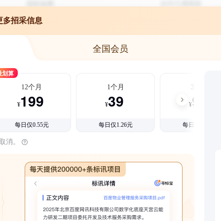
更多招采信息
全国会员
最划算
12个月
1个月
3个月
199
39
99
¥
¥
¥
每日仅0.55元
每日仅1.26元
每日仅1.08元
时取消。