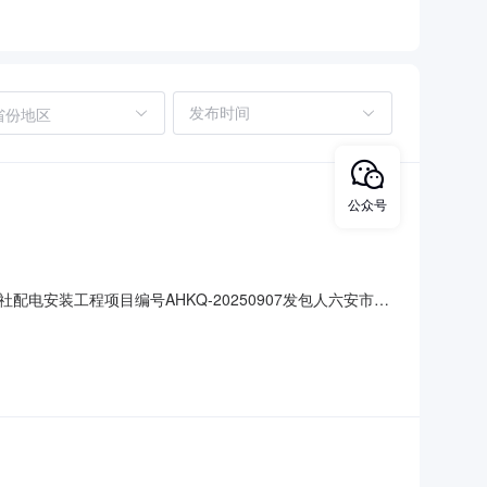
省份地区
公众号
安装工程项目编号AHKQ-20250907发包人六安市裕
01室05**-32*1987发包方式竞争性磋商发包时间