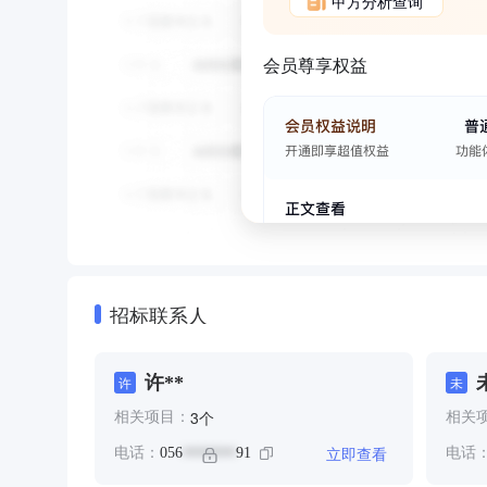
甲方分析查询
会员尊享权益
招标联系人
许**
许
未
个
3
相关项目：
相关
立即查看
电话：
056
91
电话
*******