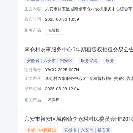
六安市裕安区城南镇李仓村农机服务中心综合车
正文内容：
李仓村村民委员会委托定于2025年7月15日
发布时间：
2025-06-30 13:59
南镇李仓村农机服务中心综合车间厂房，钢结构，租
免租金。二、拍租标的
相关产品：
租赁权
李仓村农事服务中心5年期租赁权拍租交易公
安徽省｜六安市｜裕安区
服务采购
服务
项目编号：
YACQ-2025-007N
李仓村农事服务中心5年期租赁权拍租交易公告李
正文内容：
司将于2025年6月17日上午10时在六安市
发布时间：
2025-05-29 12:04
审批程序，保证本公告的内容不存在任何重大遗
针对具体条款进行咨询。
相关产品：
租赁权
六安市裕安区城南镇李仓村村民委员会HF201810
中标｜中标通知
安徽省｜六安市｜裕安区