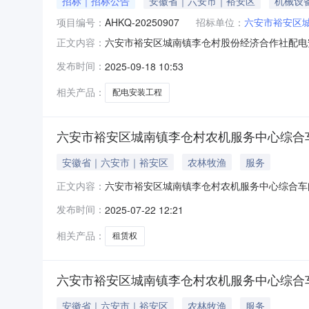
招标｜招标公告
安徽省｜六安市｜裕安区
机械设
项目编号：
AHKQ-20250907
招标单位：
六安市裕安区
六安市裕安区城南镇李仓村股份经济合作社配电安
正文内容：
三、项目实施地点：六安市裕安区境内四、项目
发布时间：
2025-09-18 10:53
目类型：工程类七、招标方式：竞争性磋商八、
装杆上400KV.A油浸变压器及配套
相关产品：
配电安装工程
六安市裕安区城南镇李仓村农机服务中心综合车
安徽省｜六安市｜裕安区
农林牧渔
服务
六安市裕安区城南镇李仓村农机服务中心综合车间
正文内容：
安市裕安区城南镇李仓村村民委员会委托定于20
发布时间：
2025-07-22 12:21
六安市裕安区城南镇李仓村农机服务中心综合车间厂
30天，装修期内
相关产品：
租赁权
六安市裕安区城南镇李仓村农机服务中心综合
安徽省｜六安市｜裕安区
农林牧渔
服务