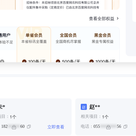
查看全部权益
未*
赵**
赵
个
个
1
1
项目：
相关项目：
立即查看
：
182
60
电话：
055
56
******
********