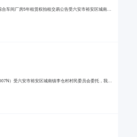
综合车间厂房5年租赁权拍租交易公告受六安市裕安区城南镇
将有关事项公告如下:一、拍租标的及参考价：六安市裕安区城
年，按年租金拍租，租期内租金不变，装修期30天，装修期内
-007N）受六安市裕安区城南镇李仓村村民委员会委托，我公
将有关事项公告如下：委托方承诺本次租赁行为已履行了必要的
本项目竞租人如需咨询，务必首先认真阅读本项目公告，并