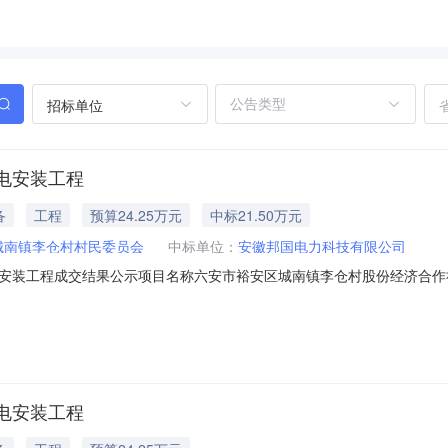
招标单位
电安装工程
备
工程
预算24.25万元
中标21.50万元
城南镇李仓村村民委员会
中标单位：
安徽邦国电力科技有限公司
装工程成交结果公示项目名称六安市裕安区城南镇李仓村股份经济合作社配电
项目管理有限公司代理机构地址和联系方式安徽省六安市高速财富**25楼25
*.*8元建设工期30日历天资质要求具有电力工程施工总承包三级（
电安装工程