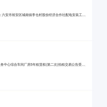
名称：六安市裕安区城南镇李仓村股份经济合作社配电安装工程
施主体（招标人）地址：六安市裕安区城南镇李仓村六、项
社配电安装工程，主要建设内容为：李仓村农机服务中心安
务中心综合车间厂房5年租赁权(第二次)拍租交易公告受六
专场拍租会。现将有关事项公告如下:一、拍租标的及参考价：
证金5万元。租期5年，按年租金拍租，租期内租金不变，装修期