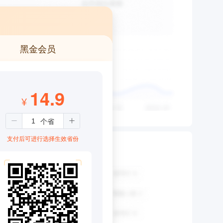
黑金会员
14.9
¥
支付后可进行选择生效省份