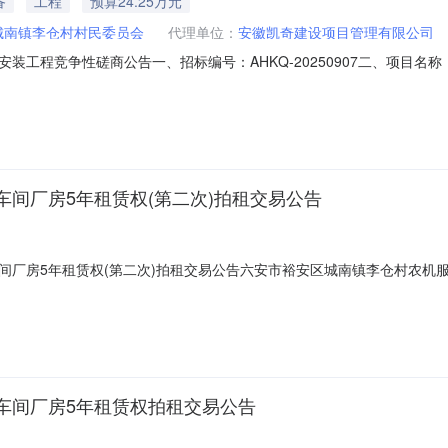
备
工程
预算24.25万元
城南镇李仓村村民委员会
代理单位：
安徽凯奇建设项目管理有限公司
装工程竞争性磋商公告一、招标编号：AHKQ-20250907二、项目
实施主体（招标人）：六安市裕安区城南镇李仓村村民委员会五、项目实
项目概况、投资规模：本工程为六安市裕安区城南镇李仓村股份经济合作
间厂房5年租赁权(第二次)拍租交易公告
厂房5年租赁权(第二次)拍租交易公告六安市裕安区城南镇李仓村农机服
25年8月6日15时在六安市裕安区公共资源交易中心八楼开标11厅举办
房，钢结构，租期5年，面积1951.2㎡，年租金14.751万元，保
车间厂房5年租赁权拍租交易公告