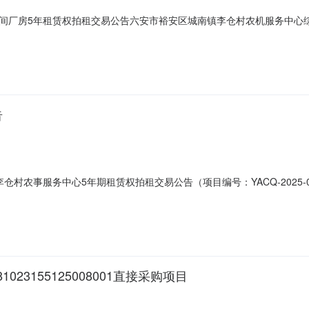
间厂房5年租赁权拍租交易公告六安市裕安区城南镇李仓村农机服务中心
15时在六安市裕安区公共资源交易中心八楼开标11厅举办专场拍租会。现
期5年，面积1951.2㎡，年租金16.39万元，保证金5万元。租期5
告
仓村农事服务中心5年期租赁权拍租交易公告（项目编号：YACQ-2025
裕安区公共资源交易中心（城南镇裕安大厦8楼开标11室）举办拍租会。现
漏、虚假陈述或严重误导，并对其内容的真实性、准确性和有效性负责。
23155125008001直接采购项目