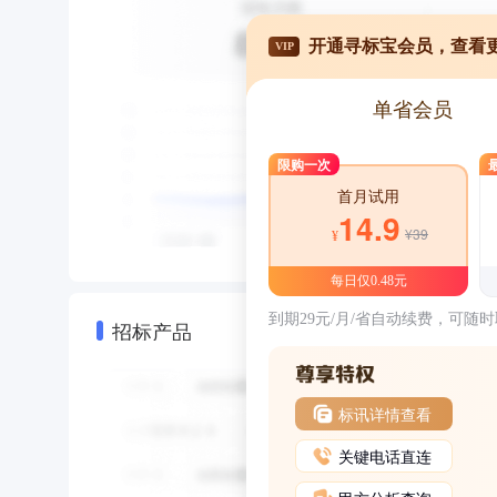
开通寻标宝会员，查看
VIP
单省会员
限购一次
首月试用
14.9
¥39
¥
每日仅0.48元
到期29元/月/省自动续费，可随
招标产品
标讯详情查看
关键电话直连