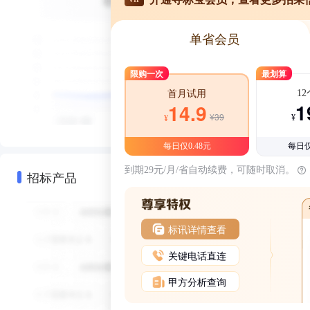
单省会员
限购一次
最划算
1
首月试用
1
14.9
¥39
¥
¥
每日仅0.48元
每日仅
到期29元/月/省自动续费，可随时取消。
招标产品
标讯详情查看
关键电话直连
甲方分析查询