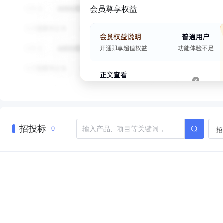
会员尊享权益
招投标
招
0