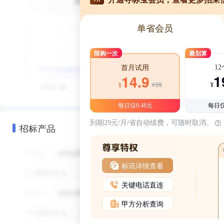
单省会员
限购一次
最划算
1
首月试用
1
14.9
¥39
¥
¥
每日仅0.48元
每日仅
到期29元/月/省自动续费，可随时取消。
招标产品
标讯详情查看
关键电话直连
甲方分析查询