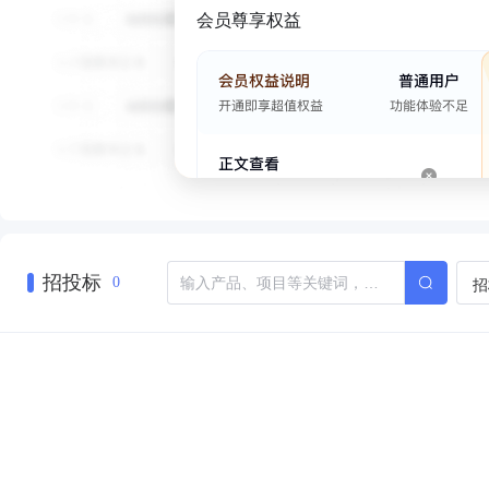
会员尊享权益
招投标
招
0