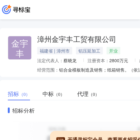
漳州金宇丰工贸有限公司
金宇
丰
福建省 | 漳州市
铝压延加工
开业
法定代表人：
蔡晓龙
注册资本：
2800万元
经营范围：
铝合金模板制造及销售；纸箱销售。（依
招标
中标
代理
（0）
（0）
（0）
招标分析
开通寻标宝会员，查看更多招采
VIP