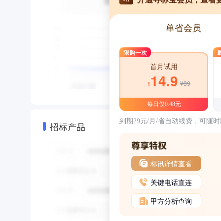
单省会员
限购一次
首月试用
14.9
¥39
¥
每日仅0.48元
到期29元/月/省自动续费，可随
招标产品
标讯详情查看
关键电话直连
甲方分析查询