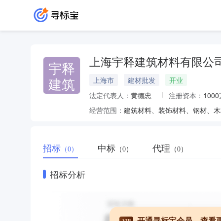
上海宇释建筑材料有限公
宇释
建筑
上海市
建材批发
开业
法定代表人：
黄德忠
注册资本：
100
经营范围：
招标
中标
代理
（0）
（0）
（0）
招标分析
开通寻标宝会员，查看
VIP