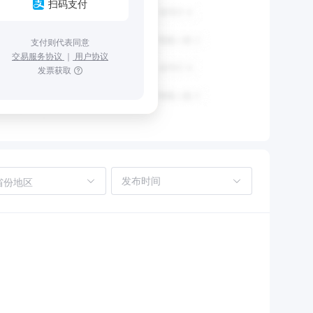
扫码支付
支付则代表同意
交易服务协议
｜
用户协议
发票获取
省份地区