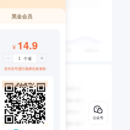
黑金会员
14.9
¥
支付后可进行选择生效省份
公众号