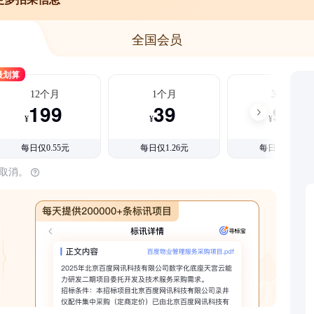
全国会员
最划算
12个月
1个月
3个月
199
39
99
¥
¥
¥
每日仅0.55元
每日仅1.26元
每日仅1.08元
时取消。