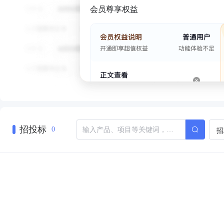
会员尊享权益
招投标
招
0