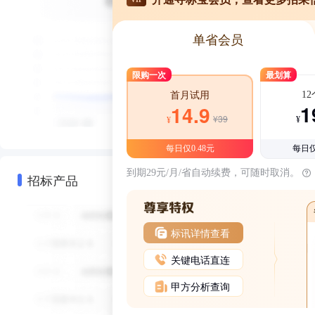
单省会员
限购一次
最划算
1
首月试用
1
14.9
¥39
¥
¥
每日仅0.48元
每日仅
到期29元/月/省自动续费，可随时取消。
招标产品
标讯详情查看
关键电话直连
甲方分析查询