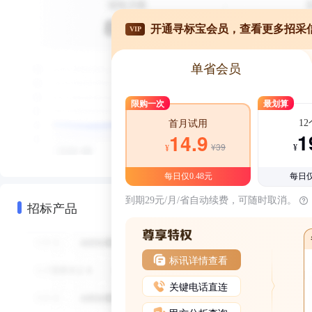
开通寻标宝会员，查看更多招采
VIP
单省会员
限购一次
最划算
1
首月试用
1
14.9
¥39
¥
¥
每日仅0.48元
每日仅
到期29元/月/省自动续费，可随时取消。
招标产品
标讯详情查看
关键电话直连