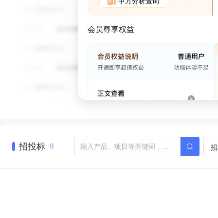
甲方分析查询
会员尊享权益
招投标
招
0