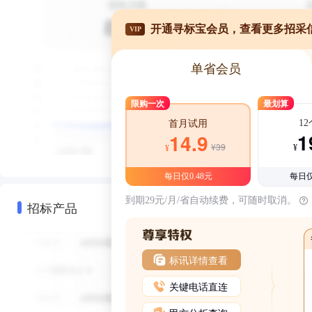
开通寻标宝会员，查看更多招采
VIP
单省会员
限购一次
最划算
1
首月试用
1
14.9
¥39
¥
¥
每日仅0.48元
每日仅
到期29元/月/省自动续费，可随时取消。
招标产品
标讯详情查看
关键电话直连