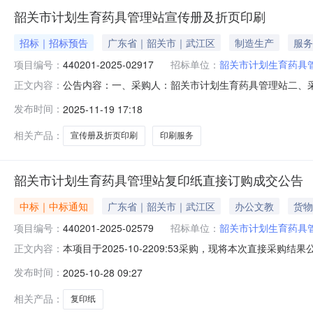
韶关市计划生育药具管理站宣传册及折页印刷
招标｜招标预告
广东省｜韶关市｜武江区
制造生产
服务
项目编号：
440201-2025-02917
招标单位：
韶关市计划生育药具
公告内容：一、采购人：韶关市计划生育药具管理站二、采购计
正文内容：
其他印刷服务五、采购预算金额（元）：6800.00六、需求
发布时间：
2025-11-19 17:18
2025-11-1916:29:06
相关产品：
宣传册及折页印刷
印刷服务
韶关市计划生育药具管理站复印纸直接订购成交公告
中标｜中标通知
广东省｜韶关市｜武江区
办公文教
货物
项目编号：
440201-2025-02579
招标单位：
韶关市计划生育药具
本项目于2025-10-2209:53采购，现将本次直接采购结
正文内容：
成交信息成交供应商：韶关市华星宇信息科技有限公司成交
发布时间：
2025-10-28 09:27
炮/TOPGUN,小钢炮/TOPGUN特级小钢炮A480g1包,特级小
相关产品：
复印纸