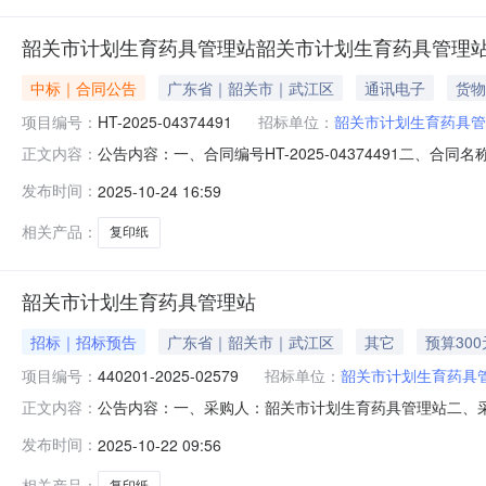
韶关市计划生育药具管理站韶关市计划生育药具管理
中标｜合同公告
广东省｜韶关市｜武江区
通讯电子
货物
项目编号：
HT-2025-04374491
招标单位：
韶关市计划生育药具管
公告内容：一、合同编号HT-2025-04374491二、
正文内容：
采购订单五、合同主体采购人(甲方)：韶关市计划生育药具管
发布时间：
2025-10-24 16:59
宇信息科技有限公司地址：新华南路40号湘商大厦10层3号、
相关产品：
复印纸
韶关市计划生育药具管理站
招标｜招标预告
广东省｜韶关市｜武江区
其它
预算300
项目编号：
440201-2025-02579
招标单位：
韶关市计划生育药具
公告内容：一、采购人：韶关市计划生育药具管理站二、采购计
正文内容：
算金额（元）：300.00六、需求时间：七、采购方式：电子卖场八
发布时间：
2025-10-22 09:56
相关产品：
复印纸