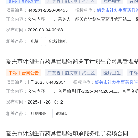
招标｜招标预告
广东省｜韶关市｜武江区
通讯电子
货物
项目编号：
440201-2026-00455
招标单位：
韶关市计划生育药具
公告内容：一、采购人：韶关市计划生育药具管理站二、采购计
正文内容：
计算机五、采购预算金额（元）：4996.00六、需求时间：七、
发布时间：
2026-03-04 09:28
0409:11:50
相关产品：
电脑
台式计算机
韶关市计划生育药具管理站韶关市计划生育药具管理
中标｜合同公告
广东省｜韶关市｜武江区
医疗卫生
中标
项目编号：
HT-2025-04432654
招标单位：
韶关市计划生育药具管
公告内容：一、合同编号HT-2025-04432654二、合
正文内容：
管理站印刷服务定点采购五、合同主体采购人(甲方)：韶关市
发布时间：
2025-11-26 10:12
(乙方)：韶关市品星印刷厂地址：韶关市武江区芙蓉北路66
相关产品：
印刷服务
铜板纸
韶关市计划生育药具管理站印刷服务电子卖场合同