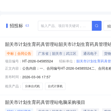
招投标
招
63
韶关市计划生育药具管理站韶关市计划生育药具管理站
中标｜合同公告
广东省｜韶关市｜武江区
通讯电子
货物
项目编号：
HT-2026-04585524
招标单位：
韶关市计划生育药具管
公告内容：一、合同编号HT-2026-04585524二、
正文内容：
育药具管理站采购订单五、合同主体采购人(甲方)：韶关市计
发布时间：
2026-03-06 17:57
方)：广州正道科技有限公司地址：天河北路892号10楼100
相关产品：
分体台式机
台式计算机
韶关市计划生育药具管理站电脑采购项目