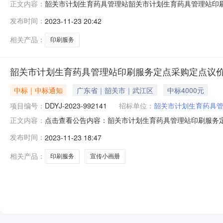
韶关市计划生育药具管理站韶关市计划生育药具管理站印刷服
正文内容：
刷服务定点服务定点议价采购合同三、项目编号DDYJ-20
发布时间：
2023-11-23 20:42
理站地址：广东省-韶关市-武江区芙蓉北路10号联系方式：1
相关产品：
印刷服务
韶关市计划生育药具管理站印刷服务定点采购定点议
中标｜中标通知
广东省｜韶关市｜武江区
中标4000元
项目编号：
DDYJ-2023-992141
招标单位：
韶关市计划生育药具
点击查看公告内容：韶关市计划生育药具管理站印刷服务定点
正文内容：
于2023-11-2316:38:44启动。现将本次议价结
发布时间：
2023-11-23 18:47
商报价(元)是否中标印刷品名称：宣传小画册所属类别：画册
相关产品：
印刷服务
宣传小画册