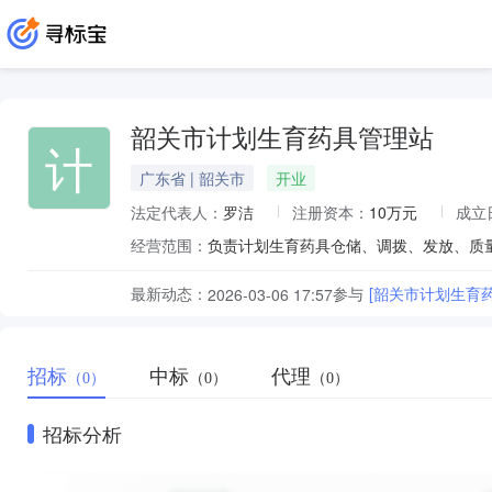
韶关市计划生育药具管理站
计
广东省 | 韶关市
开业
法定代表人：
罗洁
注册资本：
10万元
成立
经营范围：
负责计划生育药具仓储、调拨、发放、质
最新动态：
参与
[韶关市计划生育
2026-03-06 17:57
招标
中标
代理
（0）
（0）
（0）
招标分析