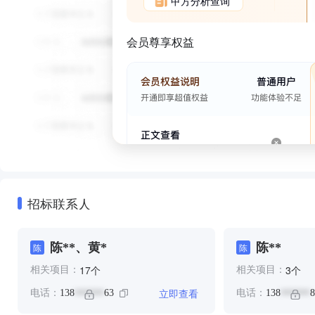
甲方分析查询
会员尊享权益
招标联系人
陈**、黄*
陈**
陈
陈
个
个
17
3
相关项目：
相关项目：
立即查看
电话：
138
63
电话：
138
8
******
******