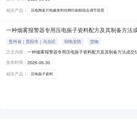
相关产品：
压电陶瓷片电极浆料丝网印刷框组合调节装置
一种烟雾报警器专用压电振子瓷料配方及其制备方法
贵州省｜贵阳市｜乌当区
弱电安防
货物
一种烟雾报警器专用压电振子瓷料配方及其制备方法成交
正文内容：
第四三二六厂）项目名称：一种烟雾报警器专用压电振子
发布时间：
2026-06-30
相关产品：
压电振子瓷料
NEW
HOT
5折起