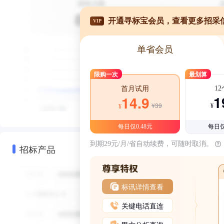
开通寻标宝会员，查看更多招采
VIP
单省会员
限购一次
最划算
1
首月试用
1
14.9
¥39
¥
¥
每日仅0.48元
每日仅
到期29元/月/省自动续费，可随时取消。
招标产品
标讯详情查看
关键电话直连