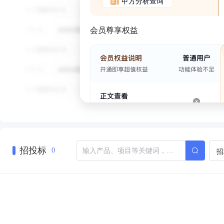
甲方分析查询
会员尊享权益
招投标
招
0