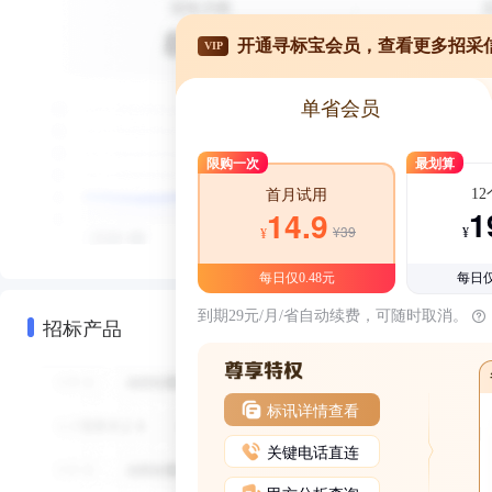
开通寻标宝会员，查看更多招采
VIP
单省会员
限购一次
最划算
1
首月试用
1
14.9
¥39
¥
¥
每日仅0.48元
每日仅
到期29元/月/省自动续费，可随时取消。
招标产品
标讯详情查看
关键电话直连