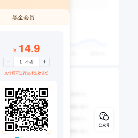
黑金会员
14.9
¥
支付后可进行选择生效省份
公众号