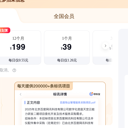
全国会员
最划算
12个月
1个月
3个月
199
39
99
¥
¥
¥
每日仅0.55元
每日仅1.26元
每日仅1.08元
时取消。