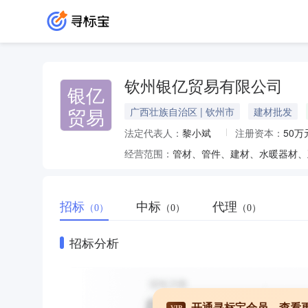
钦州银亿贸易有限公司
银亿
贸易
广西壮族自治区 | 钦州市
建材批发
法定代表人：
黎小斌
注册资本：
50万
经营范围：
招标
中标
代理
（0）
（0）
（0）
招标分析
开通寻标宝会员，查看
VIP