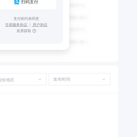
扫码支付
支付则代表同意
交易服务协议
｜
用户协议
发票获取
省份地区