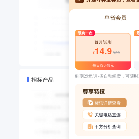
单省会员
限购一次
首月试用
14.9
¥39
¥
每日仅0.48元
到期29元/月/省自动续费，可随
招标产品
标讯详情查看
关键电话直连
甲方分析查询