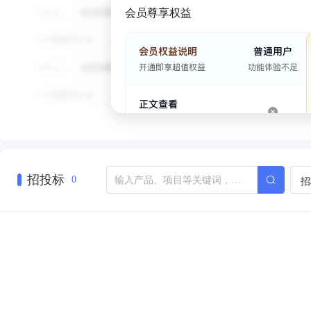
会员尊享权益
招投标
招
0