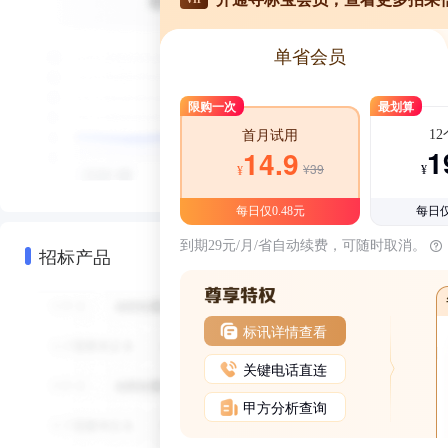
单省会员
限购一次
最划算
1
首月试用
1
14.9
¥39
¥
¥
每日仅0.48元
每日仅
到期29元/月/省自动续费，可随时取消。
招标产品
标讯详情查看
关键电话直连
甲方分析查询