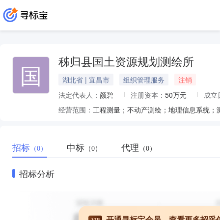
秭归县国土资源规划测绘所
国
湖北省 | 宜昌市
组织管理服务
注销
法定代表人：
颜碧
注册资本：
50万元
成立
经营范围：
招标
中标
代理
（0）
（0）
（0）
招标分析
开通寻标宝会员，查看更多招采
VIP