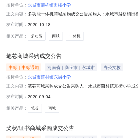
招标单位：
永城市裴桥镇田楼小学
多功能一体机商城采购成交公告采购人：永城市裴桥镇田楼小学
正文内容：
WSCG14000822120033DBBD866成交商品信息：序号
发布时间：
2020-10-18
12890.002890.00成交金额：￥3802.00元大写：叁仟
相关产品：
多功能
商城
一体机
笔芯商城采购成交公告
中标｜中标通知
河南省｜商丘市｜永城市
办公文教
招标单位：
永城市茴村镇东街小学
笔芯商城采购成交公告采购人：永城市茴村镇东街小学成交电商：河南
正文内容：
交商品信息：序号商品名称品目/品牌数量单价(元)配件总金额(元
发布时间：
2020-09-04
相关产品：
笔芯
商城
奖状/证书商城采购成交公告