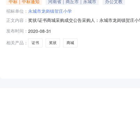
中标｜中标通知
河南省｜商丘市｜永城市
办公文教
招标单位：
永城市龙岗镇贺庄小学
奖状/证书商城采购成交公告采购人：永城市龙岗镇贺庄小学成
正文内容：
WSCG14000820738232B3BF569成交商品信息：序
发布时间：
2020-08-31
整
相关产品：
证书
奖状
商城
NEW
HOT
5折起