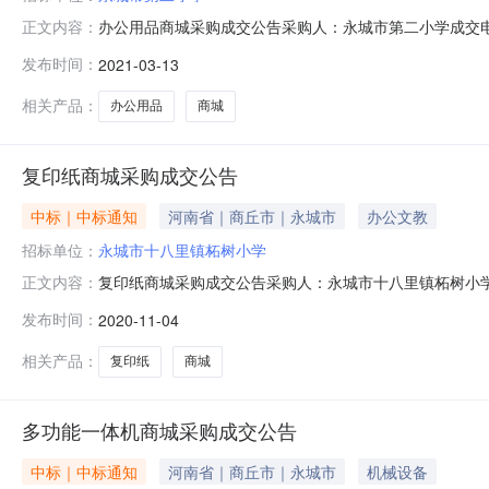
办公用品商城采购成交公告采购人：永城市第二小学成交电商：河南时
正文内容：
商品信息：序号商品名称品目/品牌数量单价（元）配件总金额（元）1
发布时间：
2021-03-13
仿皮/皮面本/得力1518.90283.504ASG97104胶水/胶棒/晨光
相关产品：
办公用品
商城
复印纸商城采购成交公告
中标｜中标通知
河南省｜商丘市｜永城市
办公文教
招标单位：
永城市十八里镇柘树小学
复印纸商城采购成交公告采购人：永城市十八里镇柘树小学成交
正文内容：
WSCG14000822796032B7242C6成交商品信息：序号
发布时间：
2020-11-04
壹拾贰元整
相关产品：
复印纸
商城
多功能一体机商城采购成交公告
中标｜中标通知
河南省｜商丘市｜永城市
机械设备