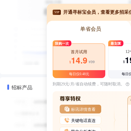
开通寻标宝会员，查看更多招采
VIP
单省会员
限购一次
最划算
1
首月试用
1
14.9
¥39
¥
¥
每日仅0.48元
每日仅
到期29元/月/省自动续费，可随时取消。
招标产品
标讯详情查看
关键电话直连