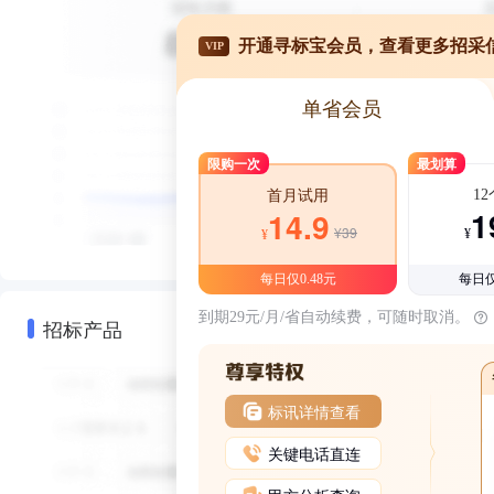
开通寻标宝会员，查看更多招采
VIP
单省会员
限购一次
最划算
1
首月试用
1
14.9
¥39
¥
¥
每日仅0.48元
每日仅
到期29元/月/省自动续费，可随时取消。
招标产品
标讯详情查看
关键电话直连