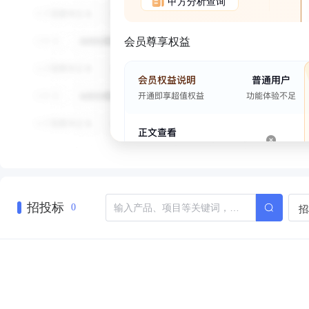
甲方分析查询
会员尊享权益
招投标
招
0