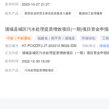
局新型农业经营主体信息采集录入服务采购项目三、中标（
发布时间：
2023-10-27 21:27
15.7842000（万元）四、主要标的信息序号供应商
民专业合作社、家
相关产品：
新型农业经营主体信息采集录入服务
数据加工处理服务
浦城县城区污水处理提质增效项目(一期)项目资金申
中标｜中标通知
福建省｜南平市｜浦城县
环保绿化
工程
项目编号：
H7-PCXZZFJ-JT-202212-B026-IDN
招标单位：
浦城
浦城县城区污水处理提质增效项目（一期）项目资金申报材料竞争
正文内容：
项目（一期）项目资金申报材料三、采购结果包1供应商名称
发布时间：
2022-12-30 16:09
品目号品目编码及品目名称采购标的数量（单位）允许进口简
相关产品：
污水处理提质增效项目