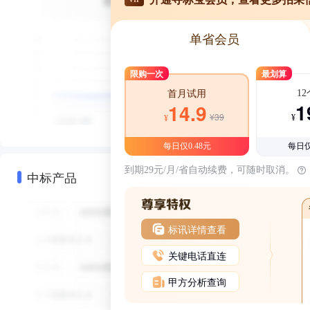
单省会员
限购一次
最划算
1
首月试用
1
14.9
¥39
¥
¥
每日仅0.48元
每日仅
到期29元/月/省自动续费，可随时取消。
中标产品
标讯详情查看
关键电话直连
甲方分析查询