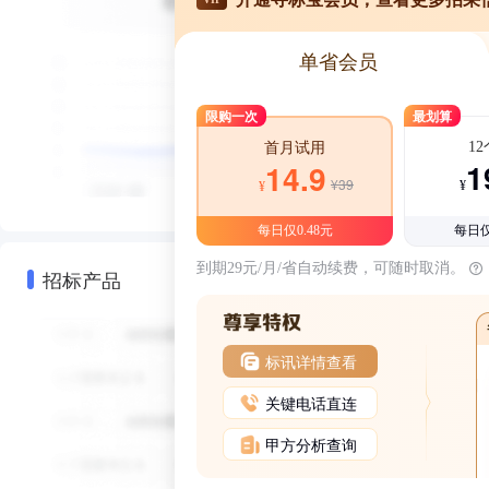
单省会员
限购一次
最划算
1
首月试用
1
14.9
¥39
¥
¥
每日仅0.48元
每日仅
到期29元/月/省自动续费，可随时取消。
招标产品
标讯详情查看
关键电话直连
甲方分析查询