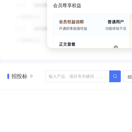
会员尊享权益
招投标
招
0