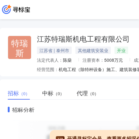
江苏特瑞斯机电工程有限公司
特瑞
斯
江苏省 | 泰州市
其他建筑安装业
开业
法定代表人：
陈燊
注册资本：
5008万元
成
经营范围：
招标
中标
代理
（0）
（0）
（0）
招标分析
开通寻标宝会员，查看更多招采
VIP