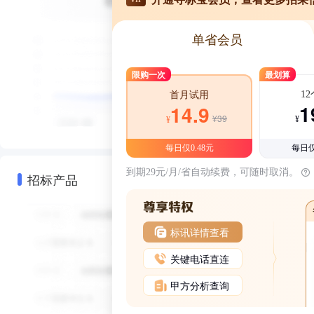
单省会员
限购一次
最划算
1
首月试用
1
14.9
¥39
¥
¥
每日仅0.48元
每日仅
到期29元/月/省自动续费，可随时取消。
招标产品
标讯详情查看
关键电话直连
甲方分析查询