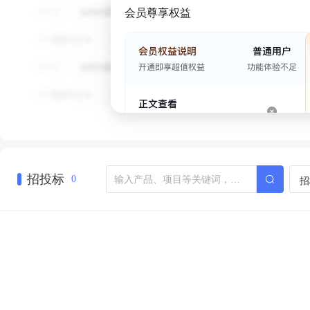
会员尊享权益
招投标
招
0